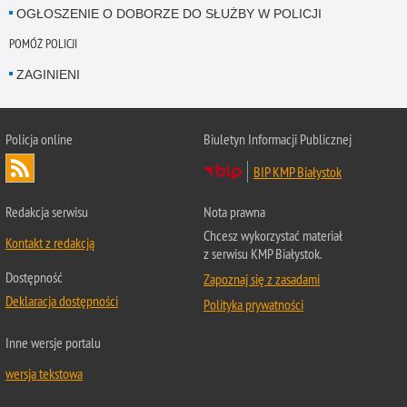
OGŁOSZENIE O DOBORZE DO SŁUŻBY W POLICJI
POMÓŻ POLICJI
ZAGINIENI
Policja online
Biuletyn Informacji Publicznej
BIP KMP Białystok
Redakcja serwisu
Nota prawna
Chcesz wykorzystać materiał
Kontakt z redakcją
z serwisu KMP Białystok.
Dostępność
Zapoznaj się z zasadami
Deklaracja dostępności
Polityka prywatności
Inne wersje portalu
wersja tekstowa