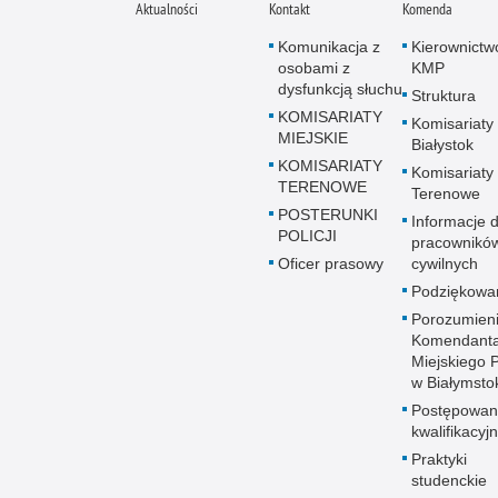
Aktualności
Kontakt
Komenda
Komunikacja z
Kierownictw
osobami z
KMP
dysfunkcją słuchu
Struktura
KOMISARIATY
Komisariaty
MIEJSKIE
Białystok
KOMISARIATY
Komisariaty
TERENOWE
Terenowe
POSTERUNKI
Informacje d
POLICJI
pracownikó
Oficer prasowy
cywilnych
Podziękowa
Porozumien
Komendant
Miejskiego Po
w Białymsto
Postępowan
kwalifikacyj
Praktyki
studenckie