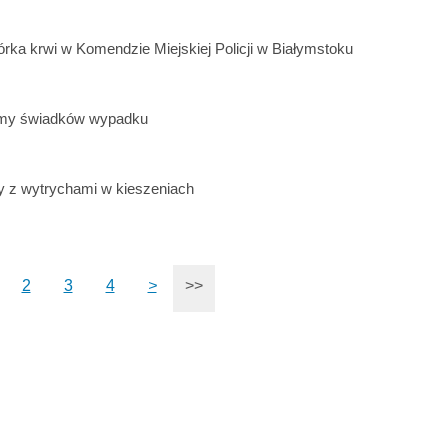
órka krwi w Komendzie Miejskiej Policji w Białymstoku
my świadków wypadku
 z wytrychami w kieszeniach
2
3
4
>
>>