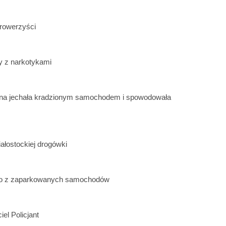
 rowerzyści
 z narkotykami
na jechała kradzionym samochodem i spowodowała
iałostockiej drogówki
iwo z zaparkowanych samochodów
iel Policjant