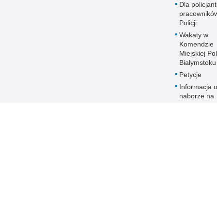
Dla policjant
pracownikó
Policji
Wakaty w
Komendzie
Miejskiej Pol
Białymstoku
Petycje
Informacja 
naborze na
stanowiska
służbowe
Zakres dział
Ochrona da
osobowych
Polityka
transparent
Prawa człow
ANTYKORU
Dostępność