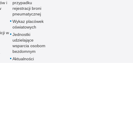
ów i
przypadku
w
rejestracji broni
pneumatycznej
Wykaz placówek
oświatowych
icji w
Jednostki
udzielające
wsparcia osobom
bezdomnym
o
Aktualności
ania
nych
ności
ieka
PCJA
 KMP