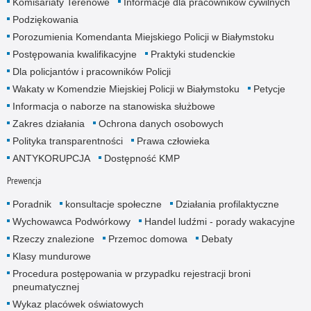
Komisariaty Terenowe
Informacje dla pracowników cywilnych
Podziękowania
Porozumienia Komendanta Miejskiego Policji w Białymstoku
Postępowania kwalifikacyjne
Praktyki studenckie
Dla policjantów i pracowników Policji
Wakaty w Komendzie Miejskiej Policji w Białymstoku
Petycje
Informacja o naborze na stanowiska służbowe
Zakres działania
Ochrona danych osobowych
Polityka transparentności
Prawa człowieka
ANTYKORUPCJA
Dostępność KMP
Prewencja
Poradnik
konsultacje społeczne
Działania profilaktyczne
Wychowawca Podwórkowy
Handel ludźmi - porady wakacyjne
Rzeczy znalezione
Przemoc domowa
Debaty
Klasy mundurowe
Procedura postępowania w przypadku rejestracji broni
pneumatycznej
Wykaz placówek oświatowych