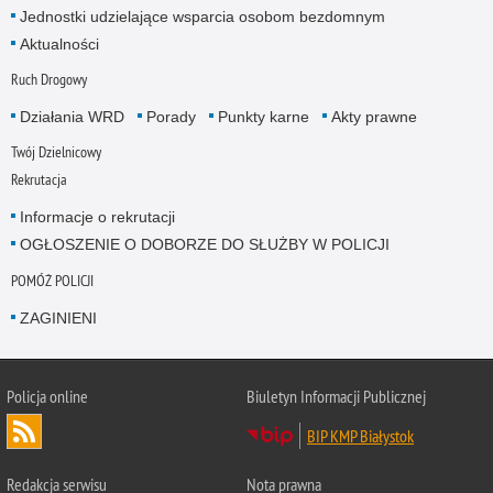
Jednostki udzielające wsparcia osobom bezdomnym
Aktualności
Ruch Drogowy
Działania WRD
Porady
Punkty karne
Akty prawne
Twój Dzielnicowy
Rekrutacja
Informacje o rekrutacji
OGŁOSZENIE O DOBORZE DO SŁUŻBY W POLICJI
POMÓŻ POLICJI
ZAGINIENI
Policja online
Biuletyn Informacji Publicznej
BIP KMP Białystok
Redakcja serwisu
Nota prawna