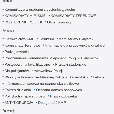
Kontakt
Komunikacja z osobami z dysfunkcją słuchu
KOMISARIATY MIEJSKIE
KOMISARIATY TERENOWE
POSTERUNKI POLICJI
Oficer prasowy
Komenda
Kierownictwo KMP
Struktura
Komisariaty Białystok
Komisariaty Terenowe
Informacje dla pracowników cywilnych
Podziękowania
Porozumienia Komendanta Miejskiego Policji w Białymstoku
Postępowania kwalifikacyjne
Praktyki studenckie
Dla policjantów i pracowników Policji
Wakaty w Komendzie Miejskiej Policji w Białymstoku
Petycje
Informacja o naborze na stanowiska służbowe
Zakres działania
Ochrona danych osobowych
Polityka transparentności
Prawa człowieka
ANTYKORUPCJA
Dostępność KMP
Prewencja