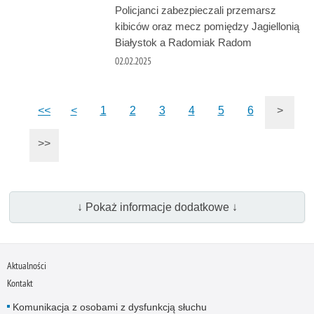
Policjanci zabezpieczali przemarsz
kibiców oraz mecz pomiędzy Jagiellonią
Białystok a Radomiak Radom
02.02.2025
<<
<
1
2
3
4
5
6
>
>>
↓ Pokaż informacje dodatkowe ↓
Aktualności
Kontakt
Komunikacja z osobami z dysfunkcją słuchu