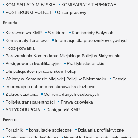
KOMISARIATY MIEJSKIE
KOMISARIATY TERENOWE
POSTERUNKI POLICJI
Oficer prasowy
Komenda
Kierownictwo KMP
Struktura
Komisariaty Białystok
Komisariaty Terenowe
Informacje dla pracowników cywilnych
Podziękowania
Porozumienia Komendanta Miejskiego Policji w Białymstoku
Postępowania kwalifikacyjne
Praktyki studenckie
Dla policjantów i pracowników Policji
Wakaty w Komendzie Miejskiej Policji w Białymstoku
Petycje
Informacja o naborze na stanowiska służbowe
Zakres działania
Ochrona danych osobowych
Polityka transparentności
Prawa człowieka
ANTYKORUPCJA
Dostępność KMP
Prewencja
Poradnik
konsultacje społeczne
Działania profilaktyczne
Wychowawca Podwórkowy
Handel ludźmi - porady wakacyjne