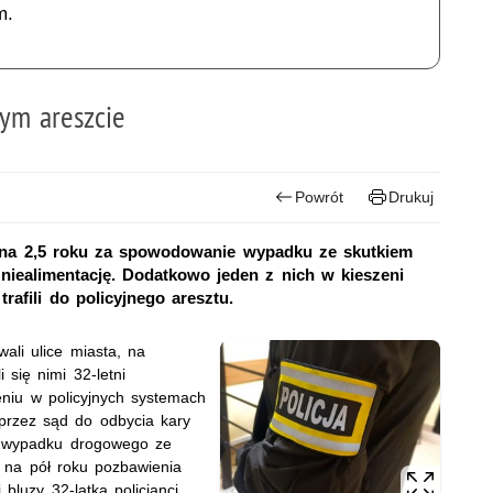
m.
ym areszcie
Powrót
Drukuj
ł na 2,5 roku za spowodowanie wypadku ze skutkiem
 niealimentację. Dodatkowo jeden z nich w kieszeni
trafili do policyjnego aresztu.
owali ulice miasta, na
się nimi 32-letni
zeniu w policyjnych systemach
 przez sąd do odbycia kary
e wypadku drogowego ze
t na pół roku pozbawienia
bluzy 32-latka policjanci