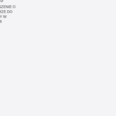
cji
ZENIE O
RZE DO
Y W
I