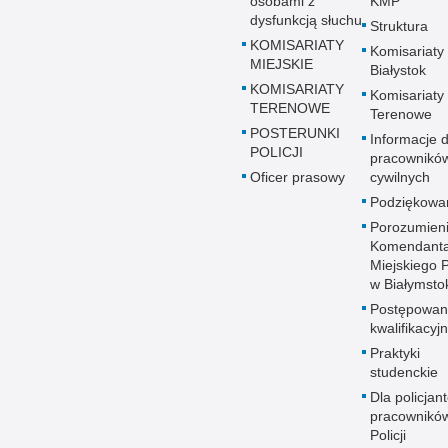
osobami z
KMP
dysfunkcją słuchu
Struktura
KOMISARIATY
Komisariaty
MIEJSKIE
Białystok
KOMISARIATY
Komisariaty
TERENOWE
Terenowe
POSTERUNKI
Informacje d
POLICJI
pracownikó
Oficer prasowy
cywilnych
Podziękowa
Porozumien
Komendant
Miejskiego Po
w Białymsto
Postępowan
kwalifikacyj
Praktyki
studenckie
Dla policjant
pracownikó
Policji