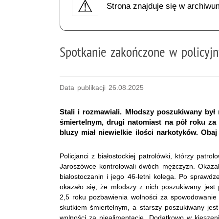
Strona znajduje się w archiwu
Spotkanie zakończone w policyjn
Data publikacji 26.08.2025
Stali i rozmawiali. Młodszy poszukiwany by
śmiertelnym, drugi natomiast na pół roku za
bluzy miał niewielkie ilości narkotyków. Obaj 
Policjanci z białostockiej patrolówki, którzy patrol
Jaroszówce kontrolowali dwóch mężczyzn. Okazali 
białostoczanin i jego 46-letni kolega. Po sprawd
okazało się, że młodszy z nich poszukiwany jest
2,5 roku pozbawienia wolności za spowodowani
skutkiem śmiertelnym, a starszy poszukiwany jes
wolności za niealimentację. Dodatkowo w kieszeni 