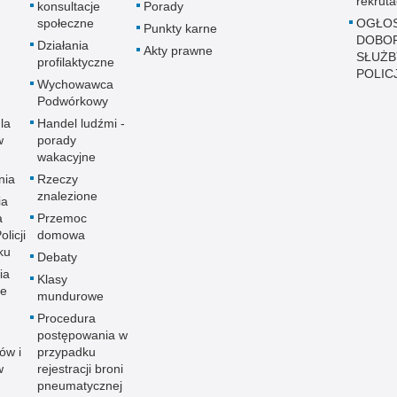
rekruta
konsultacje
Porady
społeczne
OGŁOS
Punkty karne
DOBO
Działania
Akty prawne
SŁUŻB
profilaktyczne
POLICJ
Wychowawca
Podwórkowy
la
Handel ludźmi -
w
porady
wakacyjne
nia
Rzeczy
znalezione
ia
a
Przemoc
licji
domowa
ku
Debaty
ia
Klasy
ne
mundurowe
Procedura
postępowania w
ów i
przypadku
w
rejestracji broni
pneumatycznej