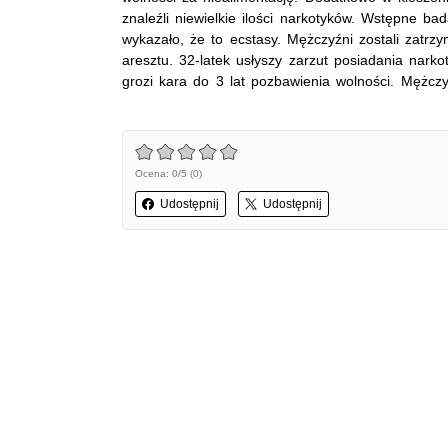
znaleźli niewielkie ilości narkotyków. Wstępne ba
wykazało, że to ecstasy. Mężczyźni zostali zatrzyma
aresztu. 32-latek usłyszy zarzut posiadania nark
grozi kara do 3 lat pozbawienia wolności. Mężczyźn
Ocena: 0/5 (0)
Udostępnij
Udostępnij