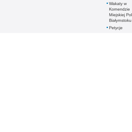
Wakaty w
Komendzie
Miejskiej Pol
Białymstoku
Petycje
Informacja 
naborze na
stanowiska
służbowe
Zakres dział
Ochrona da
osobowych
Polityka
transparent
Prawa człow
ANTYKORU
Dostępność