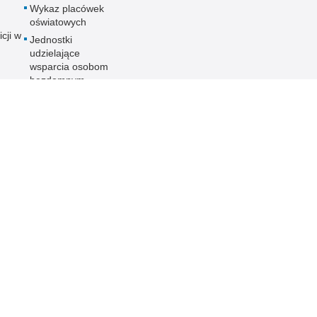
Wykaz placówek
oświatowych
icji w
Jednostki
udzielające
wsparcia osobom
bezdomnym
o
Aktualności
ania
nych
ności
ieka
PCJA
 KMP