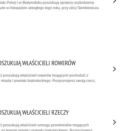
riatu Policji I w Białymstoku poszukują sprawcy uszkodzenia
szło w listopadzie ubiegłego tego roku, przy ulicy Sienkiewicza.
POSZUKUJĄ WŁAŚCICIELI ROWERÓW
nci poszukują właścicieli rowerów mogących pochodzić z
e miasta i powiatu białostockiego. Rozpoznajesz swoją rzecz,
OSZUKUJĄ WŁAŚCICIELI RZECZY
nci poszukują właścicieli szeregu przedmiotów mogących
na terenie miasta i powiatu białostockiego. Rozpoznajesz