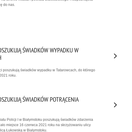
ię do nas.
POSZUKUJĄ ŚWIADKÓW WYPADKU W
H
nci poszukują świadków wypadku w Tatarowcach, do którego
2021 roku.
POSZUKUJĄ ŚWIADKÓW POTRĄCENIA
I
riatu Policji I w Białymstoku poszukują świadków zdarzenia
ało miejsce 16 czerwca 2021 roku na skrzyżowaniu ulicy
licą Łukowską w Białymstoku.