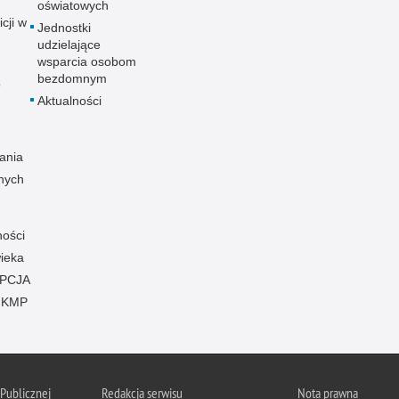
oświatowych
icji w
Jednostki
udzielające
wsparcia osobom
bezdomnym
o
Aktualności
ania
nych
ności
ieka
PCJA
 KMP
 Publicznej
Redakcja serwisu
Nota prawna