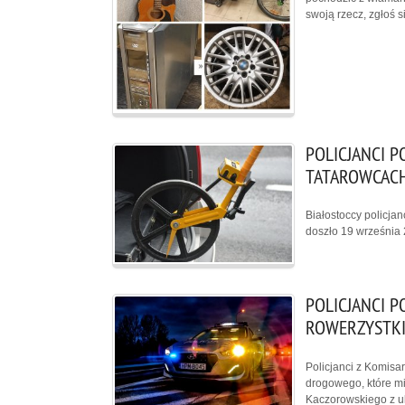
swoją rzecz, zgłoś s
POLICJANCI 
TATAROWCAC
Białostoccy policja
doszło 19 września 
POLICJANCI 
ROWERZYSTK
Policjanci z Komisa
drogowego, które mi
Kaczorowskiego z u