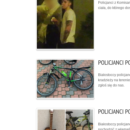
Policjanci z Komisa
ciała, do którego do
POLICJANCI 
Białostoccy policja
kradzieży na tereni
zgłoś się do nas.
POLICJANCI P
Białostoccy policja
pochodzić z włamań 