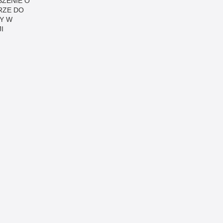
ZENIE O
RZE DO
Y W
I