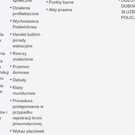
społeczne
OGŁOS
Punkty karne
DOBO
Działania
Akty prawne
SŁUŻB
profilaktyczne
POLICJ
Wychowawca
Podwórkowy
la
Handel ludźmi -
w
porady
wakacyjne
nia
Rzeczy
znalezione
ia
a
Przemoc
licji
domowa
ku
Debaty
ia
Klasy
ne
mundurowe
Procedura
postępowania w
ów i
przypadku
w
rejestracji broni
pneumatycznej
Wykaz placówek