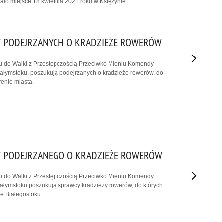
ało miejsce 18 kwietnia 2021 roku w Księżynie.
 PODEJRZANYCH O KRADZIEŻE ROWERÓW
łu do Walki z Przestępczością Przeciwko Mieniu Komendy
 Białymstoku, poszukują podejrzanych o kradzieże rowerów, do
renie miasta.
 PODEJRZANEGO O KRADZIEŻE ROWERÓW
łu do Walki z Przestępczością Przeciwko Mieniu Komendy
 Białymstoku poszukują sprawcy kradzieży rowerów, do których
ie Białegostoku.