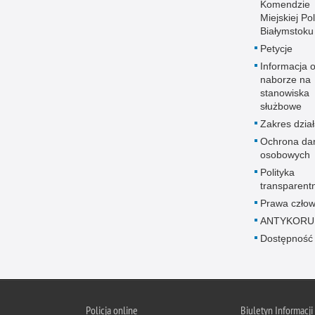
Komendzie
Miejskiej Pol
Białymstoku
Petycje
Informacja 
naborze na
stanowiska
służbowe
Zakres dział
Ochrona da
osobowych
Polityka
transparent
Prawa człow
ANTYKORU
Dostępność
Policja online
Biuletyn Informacji