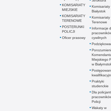
Struktura
KOMISARIATY
Komisariaty
MIEJSKIE
Białystok
KOMISARIATY
Komisariaty
TERENOWE
Terenowe
POSTERUNKI
Informacje d
POLICJI
pracownikó
Oficer prasowy
cywilnych
Podziękowa
Porozumien
Komendant
Miejskiego Po
w Białymsto
Postępowan
kwalifikacyj
Praktyki
studenckie
Dla policjant
pracownikó
Policji
Wakaty w