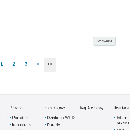
Archiwum»
1
2
3
>
>>
Prewencja
Ruch Drogowy
Twój Dzielnicowy
Rekrutacja
o
Poradnik
Działania WRD
Inform
rekruta
konsultacje
Porady