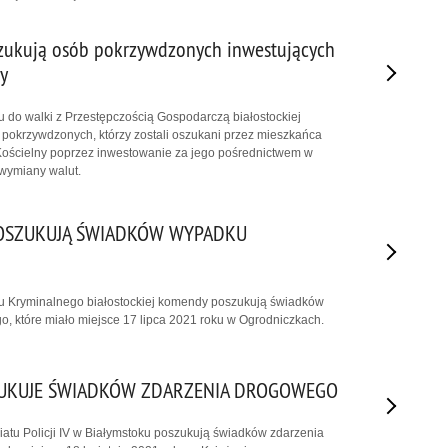
szukują osób pokrzywdzonych inwestujących
y
łu do walki z Przestępczością Gospodarczą białostockiej
pokrzywdzonych, którzy zostali oszukani przez mieszkańca
ościelny poprzez inwestowanie za jego pośrednictwem w
 wymiany walut.
POSZUKUJĄ ŚWIADKÓW WYPADKU
łu Kryminalnego białostockiej komendy poszukują świadków
, które miało miejsce 17 lipca 2021 roku w Ogrodniczkach.
ZUKUJE ŚWIADKÓW ZDARZENIA DROGOWEGO
riatu Policji IV w Białymstoku poszukują świadków zdarzenia