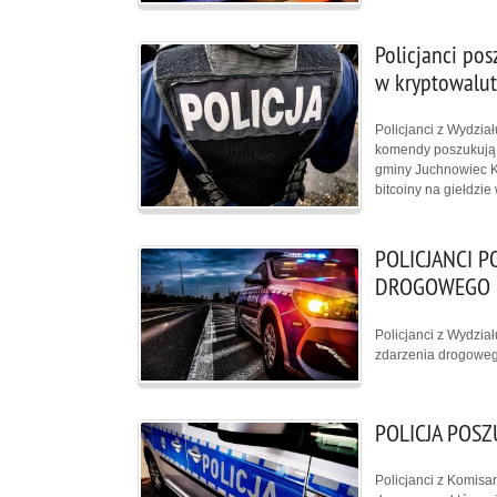
Policjanci po
w kryptowalut
Policjanci z Wydzia
komendy poszukują 
gminy Juchnowiec K
bitcoiny na giełdzie
POLICJANCI 
DROGOWEGO
Policjanci z Wydzia
zdarzenia drogowego
POLICJA POS
Policjanci z Komisa