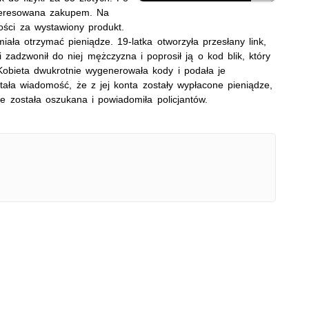
nteresowana zakupem. Na
ności za wystawiony produkt.
 miała otrzymać pieniądze.
1
9-latka otworzyła
przesłany link,
 zadzwonił do niej mężczyzna i poprosił ją o kod blik, który
 Kobieta dwukrotnie wygenerowała kody i podała je
ała wiadomość, że z jej konta zostały wypłacone pieniądze,
e została oszukana i powiadomiła policjantów.