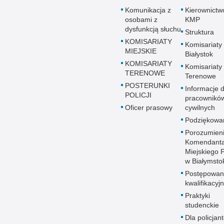
Komunikacja z
Kierownictw
osobami z
KMP
dysfunkcją słuchu
Struktura
KOMISARIATY
Komisariaty
MIEJSKIE
Białystok
KOMISARIATY
Komisariaty
TERENOWE
Terenowe
POSTERUNKI
Informacje d
POLICJI
pracownikó
Oficer prasowy
cywilnych
Podziękowa
Porozumien
Komendant
Miejskiego Po
w Białymsto
Postępowan
kwalifikacyj
Praktyki
studenckie
Dla policjant