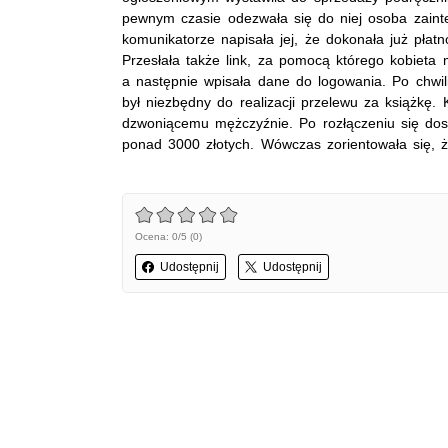
pewnym czasie
odezwała się do niej osoba zai
komunikatorze napisała jej, że dokonała już płat
Przesłała także link, za pomocą którego kobieta
a następnie
wpisała dane do logowania. Po chwili
był niezbędny do realizacji przelewu za książkę.
dzwoniącemu mężczyźnie. Po rozłączeniu się dost
ponad 3000 złotych. Wówczas zorientowała się, ż
Ocena: 0/5 (0)
Udostępnij
Udostępnij