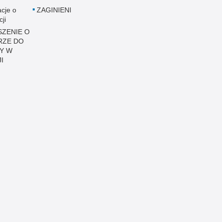
acje o
ZAGINIENI
cji
ZENIE O
RZE DO
Y W
I