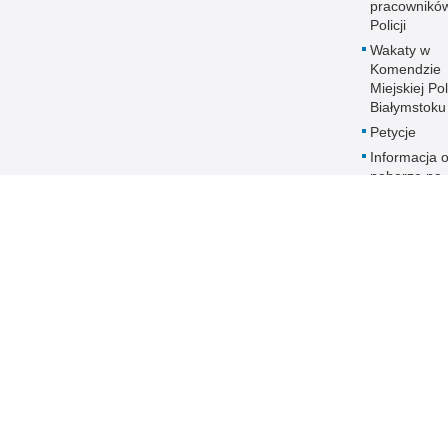
pracownikó
Policji
Wakaty w
Komendzie
Miejskiej Pol
Białymstoku
Petycje
Informacja 
naborze na
stanowiska
służbowe
Zakres dział
Ochrona da
osobowych
Polityka
transparent
Prawa człow
ANTYKORU
Dostępność