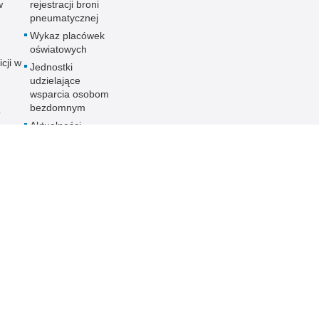
w
rejestracji broni
pneumatycznej
Wykaz placówek
oświatowych
icji w
Jednostki
udzielające
wsparcia osobom
bezdomnym
o
Aktualności
ania
nych
ności
ieka
PCJA
 KMP