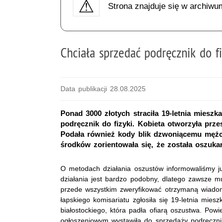
Strona znajduje się w archiwu
Chciała sprzedać podręcznik do f
Data publikacji 28.08.2025
Ponad 3000 złotych straciła 19-letnia mieszk
podręcznik do fizyki. Kobieta otworzyła prze
Podała również kody blik dzwoniącemu mężc
środków zorientowała się, że została oszuka
O metodach działania oszustów informowaliśmy ju
działania jest bardzo podobny, dlatego zawsze 
przede wszystkim zweryfikować otrzymaną wiado
łapskiego
komisariatu
zgłosiła się
1
9-letnia mies
białostockiego
, która padła ofiarą oszustwa. Powi
ogłoszeniowym wystawiła do sprzedaży
podręczni