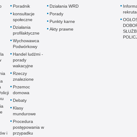
o
Poradnik
Działania WRD
Inform
rekruta
konsultacje
Porady
społeczne
OGŁOS
Punkty karne
DOBO
Działania
Akty prawne
SŁUŻB
profilaktyczne
POLICJ
Wychowawca
Podwórkowy
la
Handel ludźmi -
w
porady
wakacyjne
nia
Rzeczy
znalezione
ia
a
Przemoc
licji
domowa
ku
Debaty
ia
Klasy
ne
mundurowe
Procedura
postępowania w
ów i
przypadku