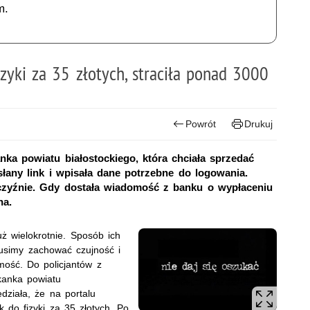
m.
izyki za 35 złotych, straciła ponad 3000
Powrót
Drukuj
anka powiatu białostockiego, która chciała sprzedać
słany link i wpisała dane potrzebne do logowania.
zyźnie. Gdy dostała wiadomość z banku o wypłaceniu
na.
ż wielokrotnie. Sposób ich
musimy zachować czujność i
mość.
Do policjantów z
zkanka powiatu
edziała, że na portalu
k do fizyki za 35 złotych
. Po