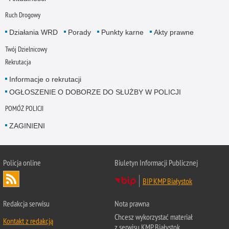
Ruch Drogowy
Działania WRD
Porady
Punkty karne
Akty prawne
Twój Dzielnicowy
Rekrutacja
Informacje o rekrutacji
OGŁOSZENIE O DOBORZE DO SŁUŻBY W POLICJI
POMÓŻ POLICJI
ZAGINIENI
Policja online
Biuletyn Informacji Publicznej
BIP KMP Białystok
Redakcja serwisu
Nota prawna
Chcesz wykorzystać materiał
Kontakt z redakcją
z serwisu KMP Białystok.