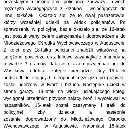
pozostałymi uciekinierami policjanci zauważyli dwóch
mężczyzn wybiegających z krzaków i wsiadających do
innej taksówki. Okazało się, że to dwaj pasażerowie,
którzy wcześniej uciekli na widok policjantów. Po
sprawdzeniu w policyjnej bazie okazało się, że 16-latek
jest poszukiwany celem zatrzymania i doprowadzenia do
Młodzieżowego Ośrodka Wychowawczego w Augustowie.
Z kolei przy 18-latku policjanci znaleźli witarówkę na
sprężone powietrze oraz foliowe zawiniątka z marihuaną
o wadze 3 gramów. Jak sie okazało przyjechali oni do
Wasilkowa odebrać zaległe pieniądze. Gdy 19-latek
podszedł do stojących nieopodal mężczyzn po gotówkę,
został uderzony w twarz i brzuch. Następnie uciekł w
stronę garaży. 18-latek na widok uciekającego kolegi
wyciągnął przedmiot przypominający broń i wycelował w
napastników. 16-latek został zatrzymany i trafił do
policyjnej izby dziecka, a nastepnie
zostanie doprowadzony do Młodzieżowego Ośrodka
Wychowawczego w Augustowie. Natomiast 18-latek