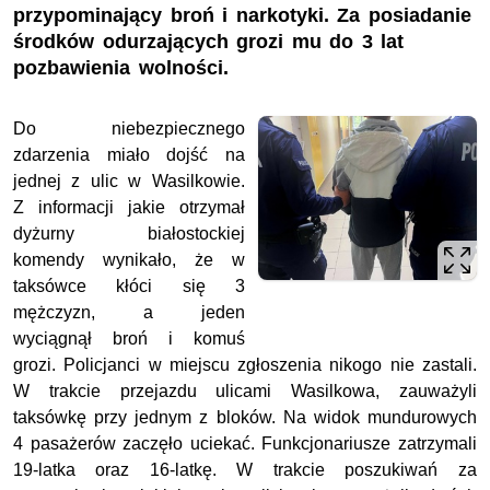
przypominający broń i narkotyki. Za posiadanie
środków odurzających grozi mu do 3 lat
pozbawienia wolności.
Do niebezpiecznego
zdarzenia miało dojść na
jednej z ulic w Wasilkowie.
Z informacji jakie otrzymał
dyżurny białostockiej
komendy wynikało, że w
taksówce kłóci się 3
mężczyzn, a jeden
wyciągnął broń i komuś
grozi. Policjanci w miejscu zgłoszenia nikogo nie zastali.
W trakcie przejazdu ulicami Wasilkowa, zauważyli
taksówkę przy jednym z bloków. Na widok mundurowych
4 pasażerów zaczęło uciekać. Funkcjonariusze zatrzymali
19-latka oraz 16-latkę. W trakcie poszukiwań za