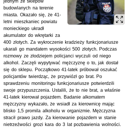
jednym ze sklepów
budowlanych na terenie
miasta. Okazało się, że 41-
letni mieszkaniec powiatu
monieckiego ukradł
akumulator do wkrętarki za
400 złotych. Za wykroczenie kradzieży funkcjonariusze
ukarali go mandatem wysokości 500 złotych. Podczas
rozmowy ze złodziejem policjanci wyczuli od niego
alkohol. Zaczęli wypytywać mężczyznę o to, jak dostał
się do sklepu. Początkowo 41-latek próbował oszukać
policjantów twierdząc, że przywiózł go brat. Po
sprawdzeniu monitoringu funkcjonariusze potwierdzili
swoje przypuszczenia. Ustalili, że to nie brat, a właśnie
41-latek kierował pojazdem. Badanie alkomatem
mężczyzny wykazało, że wsiadł za kierownicę mając
blisko 1,5 promila alkoholu w organizmie. Mężczyzna
stracił prawo jazdy. Za kierowanie pojazdem w stanie
nietrzeźwości grozi kara do 3 lat pozbawienia wolności.