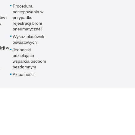
Procedura
postępowania w
ów i
przypadku
w
rejestracji broni
pneumatycznej
Wykaz placówek
oświatowych
icji w
Jednostki
udzielające
wsparcia osobom
bezdomnym
o
Aktualności
ania
nych
ności
ieka
PCJA