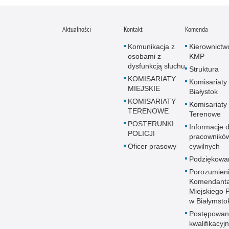
Aktualności
Kontakt
Komenda
Komunikacja z
Kierownictw
osobami z
KMP
dysfunkcją słuchu
Struktura
KOMISARIATY
Komisariaty
MIEJSKIE
Białystok
KOMISARIATY
Komisariaty
TERENOWE
Terenowe
POSTERUNKI
Informacje d
POLICJI
pracownikó
Oficer prasowy
cywilnych
Podziękowa
Porozumien
Komendant
Miejskiego Po
w Białymsto
Postępowan
kwalifikacyj