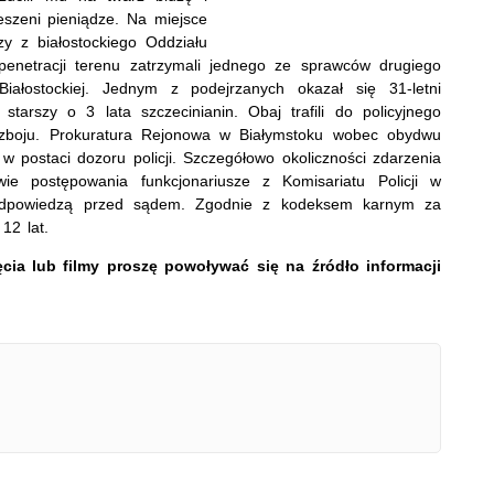
eszeni pieniądze. Na miejsce
zy z białostockiego Oddziału
 penetracji terenu zatrzymali jednego ze sprawców drugiego
 Białostockiej. Jednym z podejrzanych okazał się 31-letni
starszy o 3 lata szczecinianin. Obaj trafili do policyjnego
 rozboju. Prokuratura Rejonowa w Białymstoku wobec obydwu
 postaci dozoru policji. Szczegółowo okoliczności zdarzenia
e postępowania funkcjonariusze z Komisariatu Policji w
 odpowiedzą przed sądem. Zgodnie z kodeksem karnym za
12 lat.
jęcia lub filmy proszę powoływać się na źródło informacji