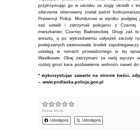
przytrzymując go w uścisku za szyję ukradli z ki
zdarzenia skierowany został patrol funkcjonarius
Prewencji Policji. Mundurowi w wyniku podjętej
zaś ustalili i zatrzymali policjanci z Czarnej
mieszkaniec Czarnej Białostockiej. Drugi zaś to 
aresztu, a po wytrzeźwieniu usłyszeli zarzuty
podejrzanych zastosowała środek zapobiegawczy w
ustalają w ramach prowadzonego w tej sprawi
Wasilkowie. Obaj zatrzymani za swój wyczyn
rozbój grozi kara pozbawienia wolności nawet do 
* wykorzystując zawarte na stronie treści, zd
– www.podlaska.policja.gov.pl
Ocena: 0/5 (0)
Udostępnij
Udostępnij