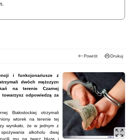
m.
Powrót
Drukuj
encji i funkcjonariusze z
zatrzymali dwóch mężczyzn
kań na terenie Czarnej
ta towarzysz odpowiedzą za
ej Białostockiej otrzymali
iony wtorek na terenie tej
szy wynikało, że w jednym z
 spożywania alkoholu dwaj
rzucili mu na twarz bluzę i