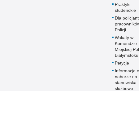
Praktyki
studenckie
Dla policjant
pracownikó
Policji
Wakaty w
Komendzie
Miejskiej Pol
Białymstoku
Petycje
Informacja 
naborze na
stanowiska
służbowe
Zakres dział
Ochrona da
osobowych
Polityka
transparent
Prawa człow
ANTYKORU