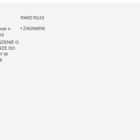
POMÓŻ POLICJI
acje o
ZAGINIENI
cji
ZENIE O
RZE DO
Y W
I