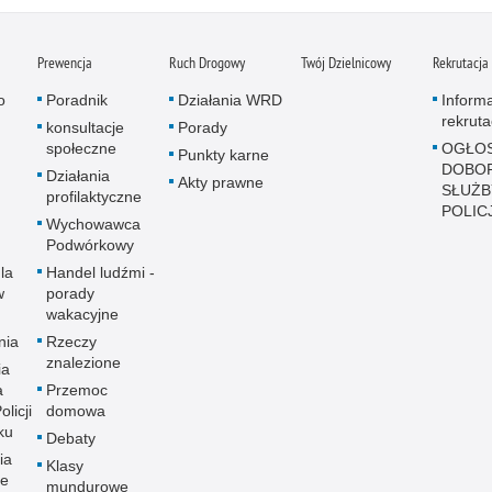
Prewencja
Ruch Drogowy
Twój Dzielnicowy
Rekrutacja
o
Poradnik
Działania WRD
Inform
rekruta
konsultacje
Porady
społeczne
OGŁOS
Punkty karne
DOBO
Działania
Akty prawne
SŁUŻB
profilaktyczne
POLICJ
Wychowawca
Podwórkowy
la
Handel ludźmi -
w
porady
wakacyjne
nia
Rzeczy
znalezione
ia
a
Przemoc
licji
domowa
ku
Debaty
ia
Klasy
ne
mundurowe