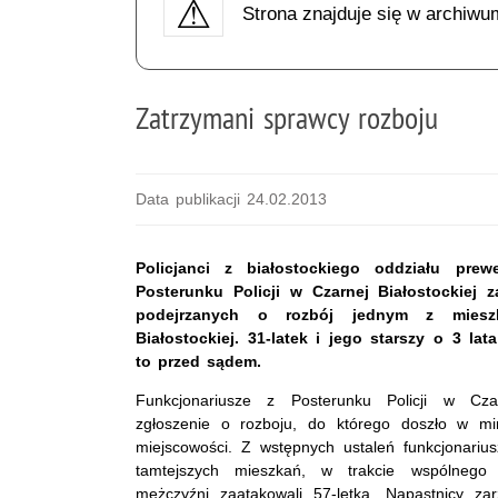
Strona znajduje się w archiwu
Zatrzymani sprawcy rozboju
Data publikacji 24.02.2013
Policjanci z białostockiego oddziału prew
Posterunku Policji w Czarnej Białostockiej 
podejrzanych o rozbój jednym z miesz
Białostockiej. 31-latek i jego starszy o 3 la
to przed sądem.
Funkcjonariusze z Posterunku Policji w Czarn
zgłoszenie o rozboju, do którego doszło w min
miejscowości. Z wstępnych ustaleń funkcjonariu
tamtejszych mieszkań, w trakcie wspólnego
mężczyźni zaatakowali 57-letka. Napastnicy za