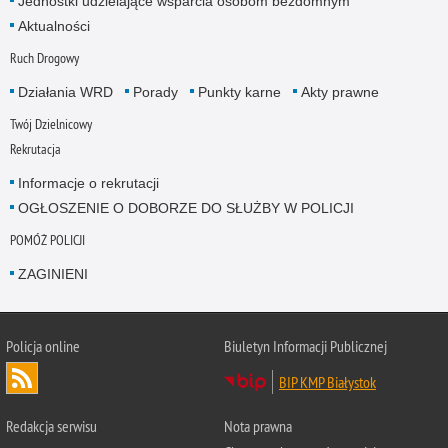
Jednostki udzielające wsparcia osobom bezdomnym
Aktualności
Ruch Drogowy
Działania WRD
Porady
Punkty karne
Akty prawne
Twój Dzielnicowy
Rekrutacja
Informacje o rekrutacji
OGŁOSZENIE O DOBORZE DO SŁUŻBY W POLICJI
POMÓŻ POLICJI
ZAGINIENI
Policja online
Biuletyn Informacji Publicznej
BIP KMP Białystok
Redakcja serwisu
Nota prawna