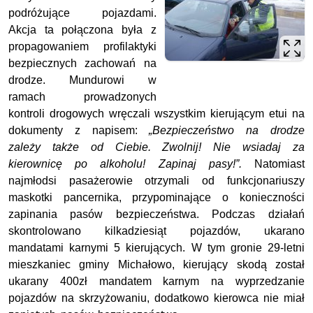
podróżujące pojazdami.
Akcja ta połączona była z
propagowaniem profilaktyki
bezpiecznych zachowań na
drodze. Mundurowi w
ramach prowadzonych
kontroli drogowych wręczali wszystkim kierującym etui na
dokumenty z napisem:
„Bezpieczeństwo na drodze
zależy także od Ciebie. Zwolnij! Nie wsiadaj za
kierownicę po alkoholu! Zapinaj pasy!”.
Natomiast
najmłodsi pasażerowie otrzymali od funkcjonariuszy
maskotki pancernika, przypominające o konieczności
zapinania pasów bezpieczeństwa. Podczas działań
skontrolowano kilkadziesiąt pojazdów, ukarano
mandatami karnymi 5 kierujących. W tym gronie 29-letni
mieszkaniec gminy Michałowo, kierujący skodą został
ukarany 400zł mandatem karnym na wyprzedzanie
pojazdów na skrzyżowaniu, dodatkowo kierowca nie miał