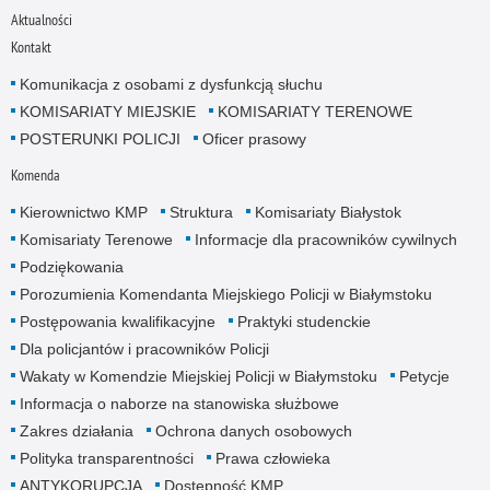
Aktualności
Kontakt
Komunikacja z osobami z dysfunkcją słuchu
KOMISARIATY MIEJSKIE
KOMISARIATY TERENOWE
POSTERUNKI POLICJI
Oficer prasowy
Komenda
Kierownictwo KMP
Struktura
Komisariaty Białystok
Komisariaty Terenowe
Informacje dla pracowników cywilnych
Podziękowania
Porozumienia Komendanta Miejskiego Policji w Białymstoku
Postępowania kwalifikacyjne
Praktyki studenckie
Dla policjantów i pracowników Policji
Wakaty w Komendzie Miejskiej Policji w Białymstoku
Petycje
Informacja o naborze na stanowiska służbowe
Zakres działania
Ochrona danych osobowych
Polityka transparentności
Prawa człowieka
ANTYKORUPCJA
Dostępność KMP