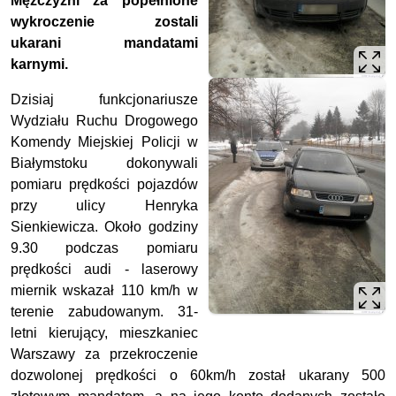
Mężczyźni za popełnione
wykroczenie zostali
ukarani mandatami
karnymi.
Dzisiaj funkcjonariusze
Wydziału Ruchu Drogowego
Komendy Miejskiej Policji w
Białymstoku dokonywali
pomiaru prędkości pojazdów
przy ulicy Henryka
Sienkiewicza. Około godziny
9.30 podczas pomiaru
prędkości audi - laserowy
miernik wskazał 110 km/h w
terenie zabudowanym. 31-
letni kierujący, mieszkaniec
Warszawy za przekroczenie
dozwolonej prędkości o 60km/h został ukarany 500