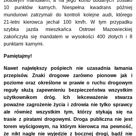
złotowym mandatem, a na jego konto dodanych zostało
10 punktów karnych. Niespełna kwadrans później
mundurowi zatrzymali do kontroli kolejne audi, którego
21-letni kierowca jechał 100 km/h. W tym przypadku
szybka jazda mieszkańca Ostrowi Mazowieckiej
zakończyła się mandatem w wysokości 400 złotych i 8
punktami karnymi.
Pamiętajmy!
Nawet największy pośpiech nie uzasadnia łamania
przepisów. Znaki drogowe zarówno pionowe jak i
poziome oraz określone w prawie o ruchu drogowym
reguły służą zapewnieniu bezpieczeństwa wszystkim
użytkownikom dróg. Ich lekceważenie stwarza
poważne zagrożenie życia i zdrowia nie tylko sprawcy
ale również wszystkim tym, którzy stykają się na
trasie z piratami drogowymi. Droga publiczna nie jest
torem wyścigowym, na którym kierowca ma pewność,
że nikt nagle nie wyjedzie z bocznej drogi, bądź nie