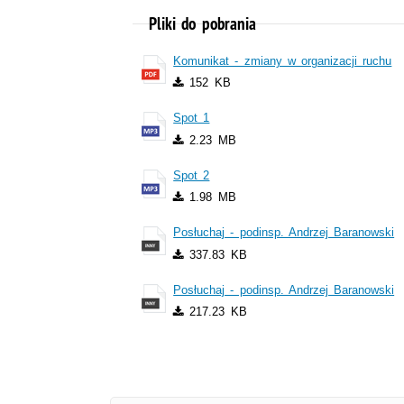
Pliki do pobrania
Komunikat - zmiany w organizacji ruchu
152 KB
Spot 1
2.23 MB
Spot 2
1.98 MB
Posłuchaj - podinsp. Andrzej Baranowski
337.83 KB
Posłuchaj - podinsp. Andrzej Baranowski
217.23 KB