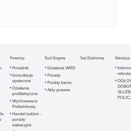
Prewencja
Ruch Drogowy
Twój Dzielnicowy
Rekrutacja
o
Poradnik
Działania WRD
Inform
rekruta
konsultacje
Porady
społeczne
OGŁOS
Punkty karne
DOBO
Działania
Akty prawne
SŁUŻB
profilaktyczne
POLICJ
Wychowawca
Podwórkowy
la
Handel ludźmi -
w
porady
wakacyjne