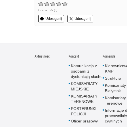
Ocena: 0/5 (0)
Udostępnij
Udostępnij
Aktualności
Kontakt
Komenda
Komunikacja z
Kierownictw
osobami z
KMP
dysfunkcją słuchu
Struktura
KOMISARIATY
Komisariaty
MIEJSKIE
Białystok
KOMISARIATY
Komisariaty
TERENOWE
Terenowe
POSTERUNKI
Informacje d
POLICJI
pracownikó
Oficer prasowy
cywilnych