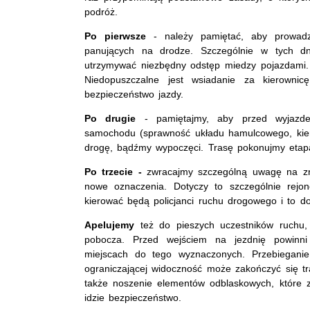
podróż.
Po pierwsze
- należy pamiętać, aby prowadz
panujących na drodze. Szczególnie w tych dni
utrzymywać niezbędny odstęp miedzy pojazdami. 
Niedopuszczalne jest wsiadanie za kierowni
bezpieczeństwo jazdy.
Po drugie
- pamiętajmy, aby przed wyjazde
samochodu (sprawność układu hamulcowego, kiero
drogę, bądźmy wypoczęci. Trasę pokonujmy etap
Po trzecie -
zwracajmy szczególną uwagę na zna
nowe oznaczenia. Dotyczy to szczególnie rejo
kierować będą policjanci ruchu drogowego i to do
Apelujemy
też do pieszych uczestników ruchu,
pobocza. Przed wejściem na jezdnię powinni
miejscach do tego wyznaczonych. Przebiegani
ograniczającej widoczność może zakończyć się tr
także noszenie elementów odblaskowych, które 
idzie bezpieczeństwo.