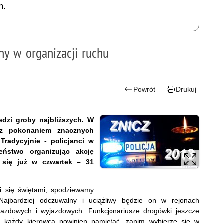
m.
any w organizacji ruchu
Powrót
Drukuj
dzi groby najbliższych. W
 z pokonaniem znacznych
Tradycyjnie - policjanci w
ństwo organizując akcję
 się już w czwartek – 31
mi się świętami, spodziewamy
ajbardziej odczuwalny i uciążliwy będzie on w rejonach
jazdowych i wyjazdowych. Funkcjonariusze drogówki jeszcze
h każdy kierowca powinien pamiętać, zanim wybierze się w