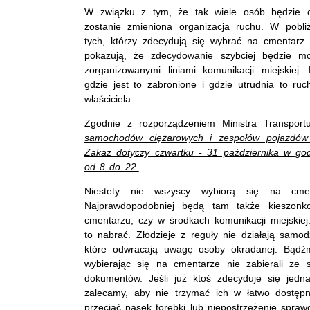
W związku z tym, że tak wiele osób będzie chc
zostanie zmieniona organizacja ruchu. W pobli
tych, którzy zdecydują się wybrać na cmentar
pokazują, że zdecydowanie szybciej będzie m
zorganizowanymi liniami komunikacji miejskie
gdzie jest to zabronione i gdzie utrudnia to 
właściciela.
Zgodnie z rozporządzeniem Ministra Transpor
samochodów ciężarowych i zespołów pojazdów o
Zakaz dotyczy czwartku - 31 października w go
od 8 do 22.
Niestety nie wszyscy wybiorą się na cme
Najprawdopodobniej będą tam także kieszonko
cmentarzu, czy w środkach komunikacji miejskie
to nabrać. Złodzieje z reguły nie działają samodz
które odwracają uwagę osoby okradanej. Bądźmy
wybierając się na cmentarze nie zabierali ze s
dokumentów. Jeśli już ktoś zdecyduje się jedn
zalecamy, aby nie trzymać ich w łatwo dostępne
przeciąć pasek torebki lub niepostrzeżenie sprawd