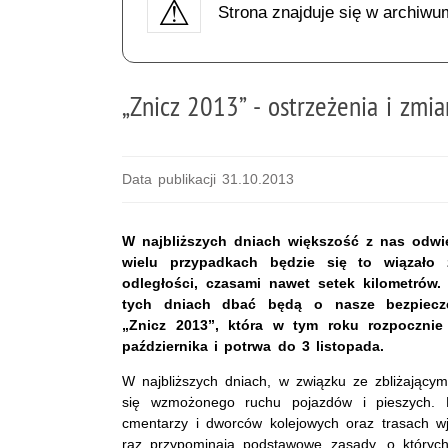
Strona znajduje się w archiwu
„Znicz 2013” - ostrzeżenia i zmi
Data publikacji 31.10.2013
W najbliższych dniach większość z nas odwie
wielu przypadkach będzie się to wiązało
odległości, czasami nawet setek kilometrów. 
tych dniach dbać będą o nasze bezpiecze
„Znicz 2013”, która w tym roku rozpocznie
października i potrwa do 3 listopada.
W najbliższych dniach, w związku ze zbliżający
się wzmożonego ruchu pojazdów i pieszych. N
cmentarzy i dworców kolejowych oraz trasach w
raz przypominają podstawowe zasady, o któryc