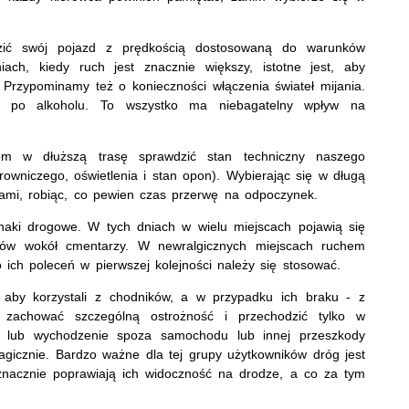
ić swój pojazd z prędkością dostosowaną do warunków
ach, kiedy ruch jest znacznie większy, istotne jest, aby
Przypominamy też o konieczności włączenia świateł mijania.
cę po alkoholu. To wszystko ma niebagatelny wpływ na
m w dłuższą trasę sprawdzić stan techniczny naszego
wniczego, oświetlenia i stan opon). Wybierając się w długą
ami, robiąc, co pewien czas przerwę na odpoczynek.
ki drogowe. W tych dniach w wielu miejscach pojawią się
nów wokół cmentarzy. W newralgicznych miejscach ruchem
 ich poleceń w pierwszej kolejności należy się stosować.
 aby korzystali z chodników, a w przypadku ich braku - z
 zachować szczególną ostrożność i przechodzić tylko w
e lub wychodzenie spoza samochodu lub innej przeszkody
agicznie. Bardzo ważne dla tej grupy użytkowników dróg jest
znacznie poprawiają ich widoczność na drodze, a co za tym