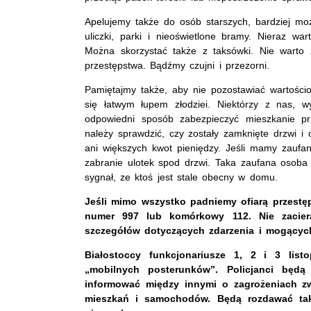
Apelujemy także do osób starszych, bardziej mo
uliczki, parki i nieoświetlone bramy. Nieraz wa
Można skorzystać także z taksówki. Nie warto ża
przestępstwa. Bądźmy czujni i przezorni.
Pamiętajmy także, aby nie pozostawiać wartośc
się łatwym łupem złodziei. Niektórzy z nas, 
odpowiedni sposób zabezpieczyć mieszkanie p
należy sprawdzić, czy zostały zamknięte drzwi i
ani większych kwot pieniędzy. Jeśli mamy zaufan
zabranie ulotek spod drzwi. Taka zaufana osoba
sygnał, ze ktoś jest stale obecny w domu.
Jeśli mimo wszystko padniemy ofiarą przestę
numer 997 lub komórkowy 112. Nie zaciera
szczegółów dotyczących zdarzenia i mogącyc
Białostoccy funkcjonariusze 1, 2 i 3 lis
„mobilnych posterunków”. Policjanci będ
informować między innymi o zagrożeniach z
mieszkań i samochodów. Będą rozdawać tak