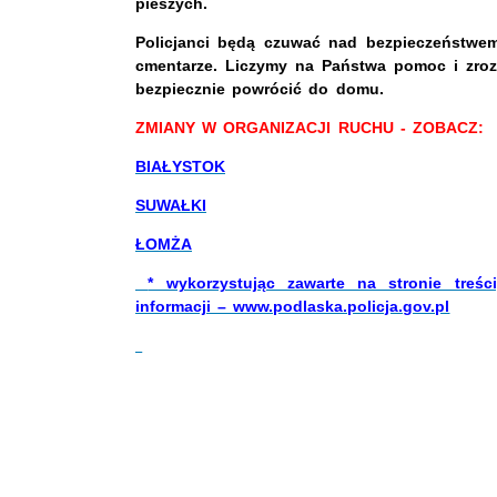
pieszych.
Policjanci będą czuwać nad bezpieczeństwem
cmentarze. Liczymy na Państwa pomoc i zrozu
bezpiecznie powrócić do domu.
ZMIANY W ORGANIZACJI RUCHU - ZOBACZ:
BIAŁYSTOK
SUWAŁKI
ŁOMŻA
* wykorzystując zawarte na stronie treśc
informacji – www.podlaska.policja.gov.pl