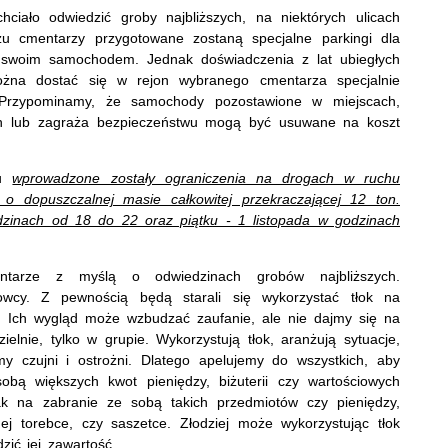
iało odwiedzić groby najbliższych, na niektórych ulicach
żu cmentarzy przygotowane zostaną specjalne parkingi dla
z swoim samochodem. Jednak doświadczenia z lat ubiegłych
ożna dostać się w rejon wybranego cmentarza specjalnie
j. Przypominamy, że samochody pozostawione w miejscach,
ruch lub zagraża bezpieczeństwu mogą być usuwane na koszt
tu
wprowadzone zostały ograniczenia na drogach w ruchu
 dopuszczalnej masie całkowitej przekraczającej 12 ton.
dzinach od 18 do 22 oraz piątku - 1 listopada w godzinach
ntarze z myślą o odwiedzinach grobów najbliższych.
wcy. Z pewnością będą starali się wykorzystać tłok na
j. Ich wygląd może wzbudzać zaufanie, ale nie dajmy się na
ielnie, tylko w grupie. Wykorzystują tłok, aranżują sytuacje,
 czujni i ostrożni. Dlatego apelujemy do wszystkich, aby
obą większych kwot pieniędzy, biżuterii czy wartościowych
ak na zabranie ze sobą takich przedmiotów czy pieniędzy,
j torebce, czy saszetce. Złodziej może wykorzystując tłok
zić jej zawartość.