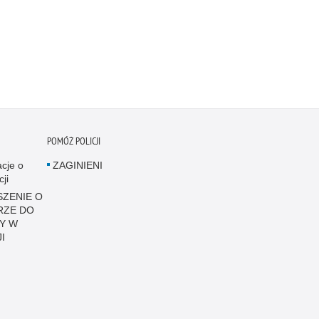
POMÓŻ POLICJI
acje o
ZAGINIENI
cji
ZENIE O
RZE DO
Y W
I