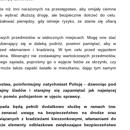
że niż inni narażonych na przestępstwo, aby omijały ciemne
rto wybrać dłuższą drogę, ale bezpiecznie dotrzeć do celu.
łować pieniędzy, gdy istnieje ryzyko, ze stanie się ofiarą
iowych przedmiotów w widocznych miejscach. Mogę one stać
wybierający się w daleką podróż, powinni pamiętać, aby w
rzed włamaniem i kradzieżą. W tym celu przed wyjazdem
 okna. Wewnątrz nie zostawiajmy wartościowych przedmiotów,
ego sąsiada, poprośmy go o wyjęcie listów ze skrzynki, czy
 może także zapalić światło w mieszkaniu, dając tym samym
pstwa, poinformujmy natychmiast Policję - dzwoniąc pod
jmy śladów i starajmy się zapamiętać jak najwięcej
h pomóc policjantom w ujęciu sprawcy.
topada będą pełnili dodatkowo służbę w ramach tzw.
ą zwracać uwagę na bezpieczeństwo na drodze oraz
wiązanych z kradzieżami kieszonkowymi, włamaniami do
że elementy odblaskowe zwiększające bezpieczeństwo