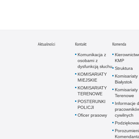
Aktualności
Kontakt
Komenda
Komunikacja z
Kierownictw
osobami z
KMP
dysfunkcją słuchu
Struktura
KOMISARIATY
Komisariaty
MIEJSKIE
Białystok
KOMISARIATY
Komisariaty
TERENOWE
Terenowe
POSTERUNKI
Informacje d
POLICJI
pracownikó
Oficer prasowy
cywilnych
Podziękowa
Porozumien
Komendant