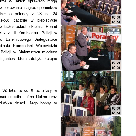
także w jakich sprawach mogą
w losowaniu nagród-upominków
adnie o północy z 23 na 24
s-ów. Łącznie w plebiscycie
 białostockich dzielnic. Ponad
z z III Komisariatu Policji w
go Dzielnicowego Białegostoku
dlaski Komendant Wojewódzki
i Policji w Białymstoku młodszy
icjantów, która zdobyła kolejne
a 32 lata, a od 8 lat służy w
ęści osiedla Leśna Dolina oraz
 dwójkę dzieci. Jego hobby to