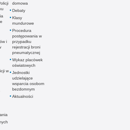
licji
domowa
ku
Debaty
ia
Klasy
ne
mundurowe
Procedura
postępowania w
ów i
przypadku
w
rejestracji broni
pneumatycznej
Wykaz placówek
oświatowych
icji w
Jednostki
udzielające
wsparcia osobom
bezdomnym
o
Aktualności
ania
nych