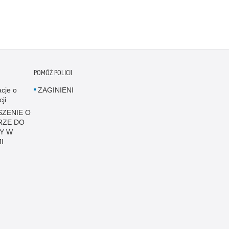
POMÓŻ POLICJI
acje o
ZAGINIENI
cji
ZENIE O
RZE DO
Y W
I