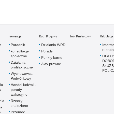
Prewencja
Ruch Drogowy
Twój Dzielnicowy
Rekrutacja
o
Poradnik
Działania WRD
Inform
rekruta
konsultacje
Porady
społeczne
OGŁOS
Punkty karne
DOBO
Działania
Akty prawne
SŁUŻB
profilaktyczne
POLICJ
Wychowawca
Podwórkowy
la
Handel ludźmi -
w
porady
wakacyjne
nia
Rzeczy
znalezione
ia
a
Przemoc