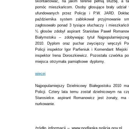
skontaktować, na jakim terenie pełnią służbę, a 
pomóc mieszkańcom. Osoby głosujące brały udział 
ufundowanych przez Policję i P.W. JARD. Dokł
października system zablokował przyjmowanie sm
zagłosowało ponad 3 tysiące słuchaczy i mieszkańców
¼ głosów zdobył aspirant Stanisław Paweł Romanowic
Białymstoku – zdobywając tytuł Najpopularniejsze
2010. Dyplom oraz puchar zwycięzcy wręczyli Po
Policji inspektor Igor Parfieniuk i Komendant Miejsk
inspektor Irena Doroszkiewicz. Pozostała czwórka pol
miejsca otrzymała pamiątkowe dyplomy.
więcej
Najpopularniejszy Dzielnicowy Białegostoku 2010 m
Policji. Cztery lata temu został dzielnicowym na cz
Starosielce. aspirant Romanowicz jest żonaty, ma
nurkowanie.
źródło informacji – www.podlaska.policja.gov.pl