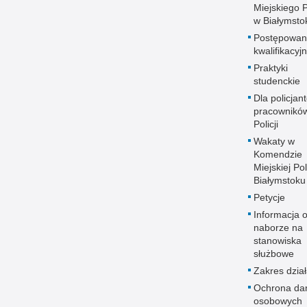
Miejskiego Po
w Białymsto
Postępowan
kwalifikacyj
Praktyki
studenckie
Dla policjant
pracownikó
Policji
Wakaty w
Komendzie
Miejskiej Pol
Białymstoku
Petycje
Informacja 
naborze na
stanowiska
służbowe
Zakres dział
Ochrona da
osobowych