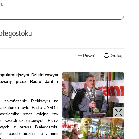
m.
iałegostoku
Powrót
Drukuj
popularniejszym Dzielnicowym
izowany przez Radio Jard i
 zakończenie Plebiscytu na
ganizatorem było Radio JARD i
dziernika przez kolejne trzy
ać swoich dzielnicowych. Przez
wych z terenu Białegostoku
 jaki sposób można się z nimi