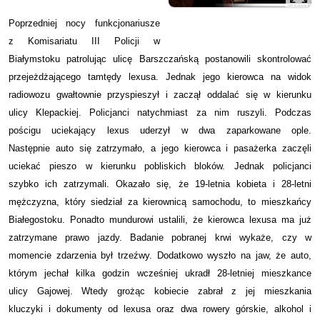
Poprzedniej nocy funkcjonariusze
z Komisariatu III Policji w
Białymstoku patrolując ulicę Barszczańską postanowili skontrolować
przejeżdżającego tamtędy lexusa. Jednak jego kierowca na widok
radiowozu gwałtownie przyspieszył i zaczął oddalać się w kierunku
ulicy Klepackiej. Policjanci natychmiast za nim ruszyli. Podczas
pościgu uciekający lexus uderzył w dwa zaparkowane ople.
Następnie auto się zatrzymało, a jego kierowca i pasażerka zaczęli
uciekać pieszo w kierunku pobliskich bloków. Jednak policjanci
szybko ich zatrzymali. Okazało się, że 19-letnia kobieta i 28-letni
mężczyzna, który siedział za kierownicą samochodu, to mieszkańcy
Białegostoku. Ponadto mundurowi ustalili, że kierowca lexusa ma już
zatrzymane prawo jazdy. Badanie pobranej krwi wykaże, czy w
momencie zdarzenia był trzeźwy. Dodatkowo wyszło na jaw, że auto,
którym jechał kilka godzin wcześniej ukradł 28-letniej mieszkance
ulicy Gajowej. Wtedy grożąc kobiecie zabrał z jej mieszkania
kluczyki i dokumenty od lexusa oraz dwa rowery górskie, alkohol i