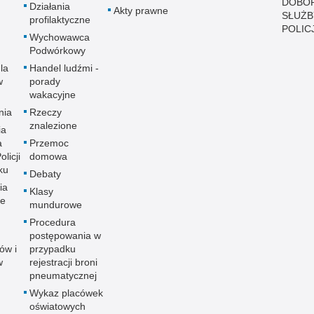
DOBO
Działania
Akty prawne
SŁUŻB
profilaktyczne
POLICJ
Wychowawca
Podwórkowy
la
Handel ludźmi -
w
porady
wakacyjne
nia
Rzeczy
znalezione
ia
a
Przemoc
licji
domowa
ku
Debaty
ia
Klasy
ne
mundurowe
Procedura
postępowania w
ów i
przypadku
w
rejestracji broni
pneumatycznej
Wykaz placówek
oświatowych