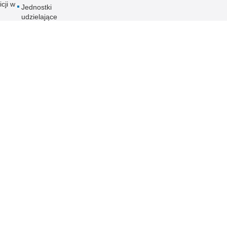
icji w
Jednostki
udzielające
wsparcia osobom
bezdomnym
o
Aktualności
ania
nych
ności
ieka
PCJA
 KMP
 Publicznej
Redakcja serwisu
Nota prawna