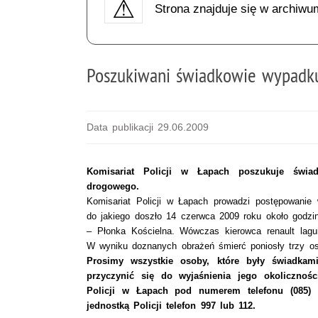
Strona znajduje się w archiwu
Poszukiwani świadkowie wypadk
Data publikacji 29.06.2009
Komisariat Policji w Łapach poszukuje świa
drogowego.
Komisariat Policji w Łapach prowadzi postępowani
do jakiego doszło 14 czerwca 2009 roku około godzin
– Płonka Kościelna. Wówczas kierowca renault lagu
W wyniku doznanych obrażeń śmierć poniosły trzy os
Prosimy wszystkie osoby, które były świadkam
przyczynić się do wyjaśnienia jego okolicznoś
Policji w Łapach pod numerem telefonu (085) 
jednostką Policji telefon 997 lub 112.