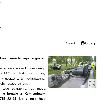
m.
u
Powrót
Drukuj
dków śmiertelnego wypadku
e w sprawie wypadku drogowego
y 14:25 na drodze relacji Łapy
ny uderzył w tył volkswagena.
oby jadące golfem.
i tego zdarzenia, lub mogą
ci o kontakt z Komisariatem
715 22 31 lub z najbliższą