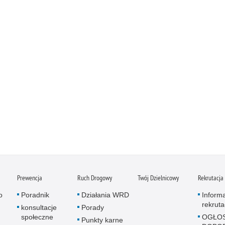
Prewencja
Ruch Drogowy
Twój Dzielnicowy
Rekrutacja
o
Poradnik
Działania WRD
Inform
rekruta
konsultacje
Porady
społeczne
OGŁOS
Punkty karne