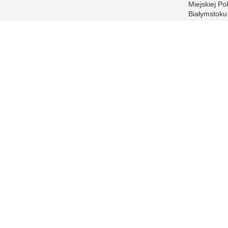
Miejskiej Pol
Białymstoku
Petycje
Informacja 
naborze na
stanowiska
służbowe
Zakres dział
Ochrona da
osobowych
Polityka
transparent
Prawa człow
ANTYKORU
Dostępność
Policja online
Biuletyn Informacji