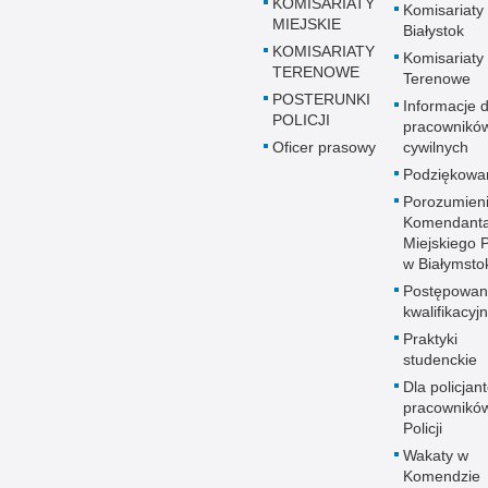
KOMISARIATY
Komisariaty
MIEJSKIE
Białystok
KOMISARIATY
Komisariaty
TERENOWE
Terenowe
POSTERUNKI
Informacje d
POLICJI
pracownikó
Oficer prasowy
cywilnych
Podziękowa
Porozumien
Komendant
Miejskiego Po
w Białymsto
Postępowan
kwalifikacyj
Praktyki
studenckie
Dla policjant
pracownikó
Policji
Wakaty w
Komendzie