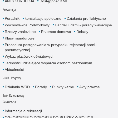
ANTYKORUPCJA
Dostępność KMP
Prewencja
Poradnik
konsultacje społeczne
Działania profilaktyczne
Wychowawca Podwórkowy
Handel ludźmi - porady wakacyjne
Rzeczy znalezione
Przemoc domowa
Debaty
Klasy mundurowe
Procedura postępowania w przypadku rejestracji broni
pneumatycznej
Wykaz placówek oświatowych
Jednostki udzielające wsparcia osobom bezdomnym
Aktualności
Ruch Drogowy
Działania WRD
Porady
Punkty karne
Akty prawne
Twój Dzielnicowy
Rekrutacja
Informacje o rekrutacji
OGŁOSZENIE O DOBORZE DO SŁUŻBY W POLICJI