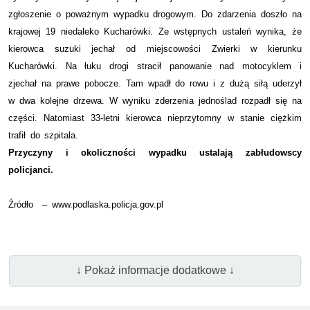
zgłoszenie o poważnym wypadku drogowym. Do zdarzenia doszło na
krajowej 19 niedaleko Kucharówki. Ze wstępnych ustaleń wynika, że
kierowca suzuki jechał od miejscowości Zwierki w kierunku
Kucharówki. Na łuku drogi stracił panowanie nad motocyklem i
zjechał na prawe pobocze. Tam wpadł do rowu i z dużą siłą uderzył
w dwa kolejne drzewa. W wyniku zderzenia jednoślad rozpadł się na
części. Natomiast 33-letni kierowca nieprzytomny w stanie ciężkim
trafił do szpitala.
Przyczyny i okoliczności wypadku ustalają zabłudowscy
policjanci.
Źródło – www.podlaska.policja.gov.pl
↓ Pokaż informacje dodatkowe ↓