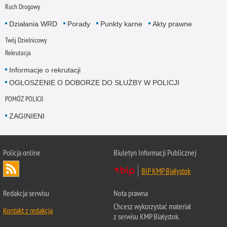
Ruch Drogowy
Działania WRD
Porady
Punkty karne
Akty prawne
Twój Dzielnicowy
Rekrutacja
Informacje o rekrutacji
OGŁOSZENIE O DOBORZE DO SŁUŻBY W POLICJI
POMÓŻ POLICJI
ZAGINIENI
Policja online
Biuletyn Informacji Publicznej
BIP KMP Białystok
Redakcja serwisu
Nota prawna
Chcesz wykorzystać materiał
Kontakt z redakcją
z serwisu KMP Białystok.