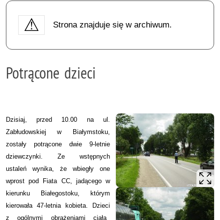
Strona znajduje się w archiwum.
Potrącone dzieci
Dzisiaj, przed 10.00 na ul.
Zabłudowskiej w Białymstoku,
zostały potrącone dwie 9-letnie
dziewczynki. Ze wstępnych
ustaleń wynika, że wbiegły one
wprost pod Fiata CC, jadącego w
kierunku Białegostoku, którym
kierowała 47-letnia kobieta. Dzieci
z ogólnymi obrażeniami ciała