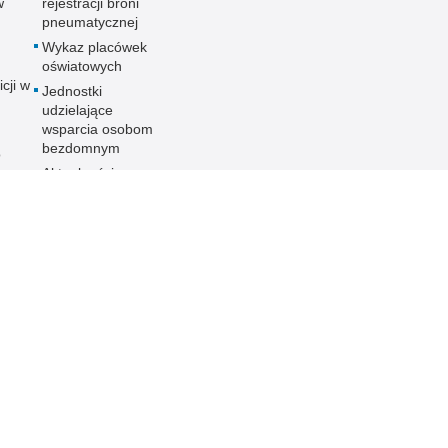
w
rejestracji broni
pneumatycznej
Wykaz placówek
oświatowych
icji w
Jednostki
udzielające
wsparcia osobom
bezdomnym
o
Aktualności
ania
nych
ności
ieka
PCJA
 KMP