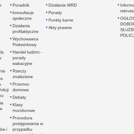
o
Poradnik
Działania WRD
Inform
rekruta
konsultacje
Porady
społeczne
OGŁOS
Punkty karne
DOBO
Działania
Akty prawne
SŁUŻB
profilaktyczne
POLICJ
Wychowawca
Podwórkowy
la
Handel ludźmi -
w
porady
wakacyjne
nia
Rzeczy
znalezione
ia
a
Przemoc
licji
domowa
ku
Debaty
ia
Klasy
ne
mundurowe
Procedura
postępowania w
ów i
przypadku