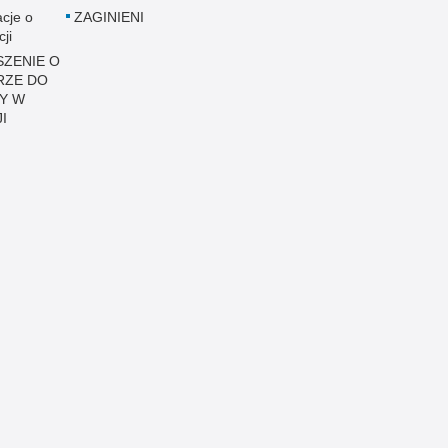
acje o
ZAGINIENI
cji
ZENIE O
RZE DO
Y W
I