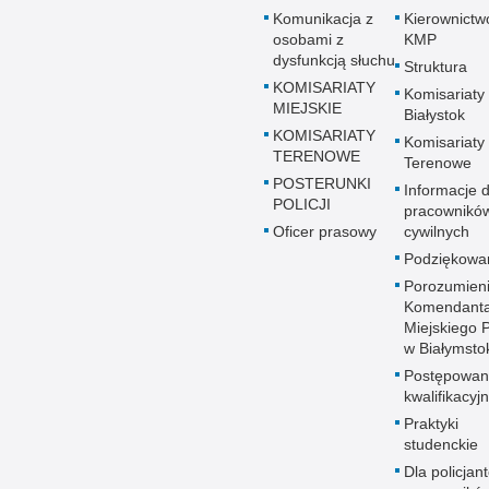
Komunikacja z
Kierownictw
osobami z
KMP
dysfunkcją słuchu
Struktura
KOMISARIATY
Komisariaty
MIEJSKIE
Białystok
KOMISARIATY
Komisariaty
TERENOWE
Terenowe
POSTERUNKI
Informacje d
POLICJI
pracownikó
Oficer prasowy
cywilnych
Podziękowa
Porozumien
Komendant
Miejskiego Po
w Białymsto
Postępowan
kwalifikacyj
Praktyki
studenckie
Dla policjant