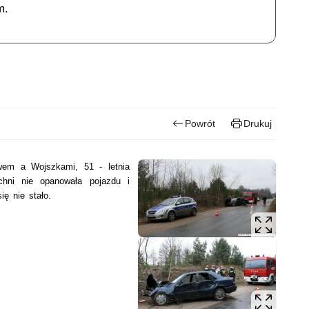
m.
Powrót
Drukuj
wem a Wojszkami, 51 - letnia
zchni nie opanowała pojazdu i
ię nie stało.