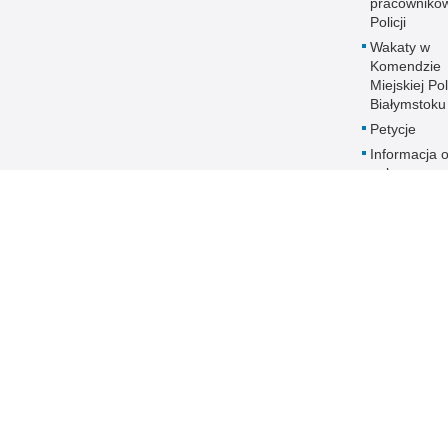
pracownikó
Policji
Wakaty w
Komendzie
Miejskiej Pol
Białymstoku
Petycje
Informacja 
naborze na
stanowiska
służbowe
Zakres dział
Ochrona da
osobowych
Polityka
transparent
Prawa człow
ANTYKORU
Dostępność