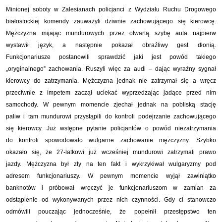
Minionej soboty w Zalesianach policjanci z Wydziału Ruchu Drogowego
białostockiej komendy zauważyli dziwnie zachowującego się kierowcę.
Mężczyzna mijając mundurowych przez otwartą szybę auta najpierw
wystawił język, a następnie pokazał obraźliwy gest dłonią.
Funkcjonariusze postanowili sprawdzić jaki jest powód takiego
„oryginalnego” zachowania. Ruszyli więc za audi – dając wyraźny sygnał
kierowcy do zatrzymania. Mężczyzna jednak nie zatrzymał się a wręcz
przeciwnie z impetem zaczął uciekać wyprzedzając jadące przed nim
samochody. W pewnym momencie zjechał jednak na pobliską stację
paliw i tam mundurowi przystąpili do kontroli podejrzanie zachowującego
się kierowcy. Już wstępne pytanie policjantów o powód niezatrzymania
do kontroli spowodowało wulgarne zachowanie mężczyzny. Szybko
okazało się, że 27-latkowi już wcześniej mundurowi zatrzymali prawo
jazdy. Mężczyzna był zły na ten fakt i wykrzykiwał wulgaryzmy pod
adresem funkcjonariuszy. W pewnym momencie wyjął zawiniątko
banknotów i próbował wręczyć je funkcjonariuszom w zamian za
odstąpienie od wykonywanych przez nich czynności. Gdy ci stanowczo
odmówili pouczając jednocześnie, że popełnił przestępstwo ten