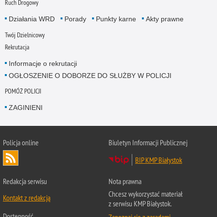
Ruch Drogowy
Działania WRD
Porady
Punkty karne
Akty prawne
Twój Dzielnicowy
Rekrutacja
Informacje o rekrutacji
OGŁOSZENIE O DOBORZE DO SŁUŻBY W POLICJI
POMÓŻ POLICJI
ZAGINIENI
Policja online
Biuletyn Informacji Publicznej
BIP KMP Białystok
Redakcja serwisu
Nota prawna
Chcesz wykorzystać materiał
Kontakt z redakcją
z serwisu KMP Białystok.
Dostępność
Zapoznaj się z zasadami