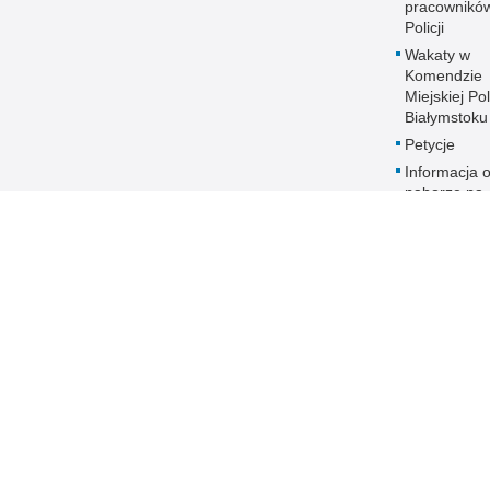
pracownikó
Policji
Wakaty w
Komendzie
Miejskiej Pol
Białymstoku
Petycje
Informacja 
naborze na
stanowiska
służbowe
Zakres dział
Ochrona da
osobowych
Polityka
transparent
Prawa człow
ANTYKORU
Dostępność