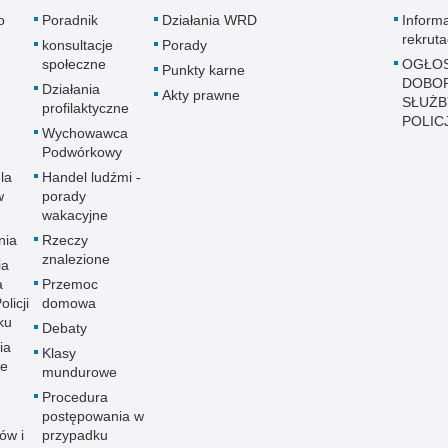
o
Poradnik
Działania WRD
Inform
rekruta
konsultacje
Porady
społeczne
OGŁOS
Punkty karne
DOBO
Działania
Akty prawne
SŁUŻB
profilaktyczne
POLICJ
Wychowawca
Podwórkowy
la
Handel ludźmi -
w
porady
wakacyjne
nia
Rzeczy
znalezione
ia
a
Przemoc
licji
domowa
ku
Debaty
ia
Klasy
ne
mundurowe
Procedura
postępowania w
ów i
przypadku