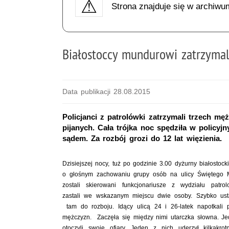
Strona znajduje się w archiwu
Białostoccy mundurowi zatrzyma
Data publikacji 28.08.2015
Policjanci z patrolówki zatrzymali trzech m
pijanych. Cała trójka noc spędziła w policy
sądem. Za rozbój grozi do 12 lat więzienia.
Dzisiejszej nocy, tuż po godzinie 3.00 dyżurny białosto
o głośnym zachowaniu grupy osób na ulicy Świętego Mi
zostali skierowani funkcjonariusze z wydziału patrol
zastali we wskazanym miejscu dwie osoby. Szybko ustal
tam do rozboju. Idący ulicą 24 i 26-latek napotkali 
mężczyzn. Zaczęła się między nimi utarczka słowna. Jed
otoczyli swoje ofiary. Jeden z nich uderzył kilkakro