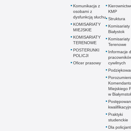
Komunikacja z
Kierownictw
osobami z
KMP
dysfunkcją słuchu
Struktura
KOMISARIATY
Komisariaty
MIEJSKIE
Białystok
KOMISARIATY
Komisariaty
TERENOWE
Terenowe
POSTERUNKI
Informacje d
POLICJI
pracownikó
Oficer prasowy
cywilnych
Podziękowa
Porozumien
Komendant
Miejskiego Po
w Białymsto
Postępowan
kwalifikacyj
Praktyki
studenckie
Dla policjant