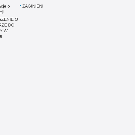
acje o
ZAGINIENI
cji
ZENIE O
RZE DO
Y W
I