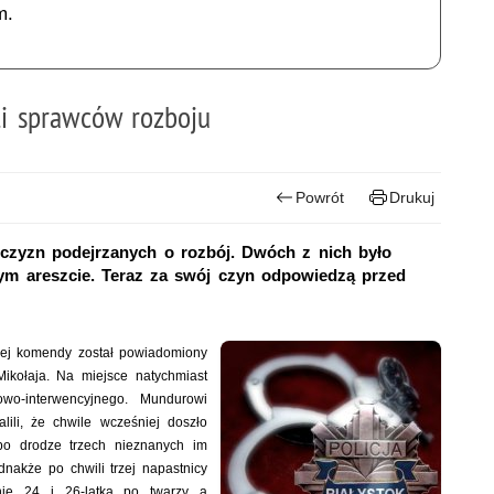
m.
li sprawców rozboju
Powrót
Drukuj
ężczyzn podejrzanych o rozbój. Dwóch z nich było
jnym areszcie. Teraz za swój czyn odpowiedzą przed
ckiej komendy został powiadomiony
kołaja. Na miejsce natychmiast
owo-interwencyjnego. Mundurowi
ili, że chwile wcześniej doszło
po drodze trzech nieznanych im
nakże po chwili trzej napastnicy
tnie 24 i 26-latka po twarzy a