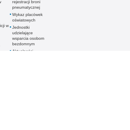
w
rejestracji broni
pneumatycznej
Wykaz placówek
oświatowych
icji w
Jednostki
udzielające
wsparcia osobom
bezdomnym
o
Aktualności
ania
nych
ności
ieka
PCJA
 KMP