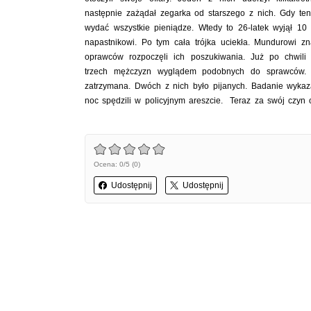
następnie zażądał zegarka od starszego z nich. Gdy te
wydać wszystkie pieniądze. Wtedy to 26-latek wyjął 10 f
napastnikowi. Po tym cała trójka uciekła. Mundurowi zna
oprawców rozpoczęli ich poszukiwania. Już po chwili 
trzech mężczyzn wyglądem podobnych do sprawców. Ca
zatrzymana. Dwóch z nich było pijanych. Badanie wykaz
noc spędzili w policyjnym areszcie. Teraz za swój czyn 
Ocena: 0/5 (0)
Udostępnij
Udostępnij