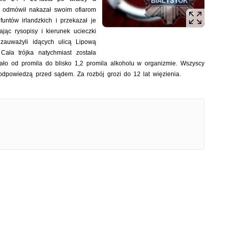
n odmówił nakazał swoim ofiarom
untów irlandzkich i przekazał je
jąc rysopisy i kierunek ucieczki
zauważyli idących ulicą Lipową
ła trójka natychmiast została
ało od promila do blisko 1,2 promila alkoholu w organizmie. Wszyscy
odpowiedzą przed sądem. Za rozbój grozi do 12 lat więzienia.