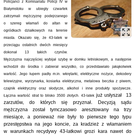
Policjanci z Komisariatu Policji IV w
Białymstoku w ubiegły czwartek
zatrzymali mężczyznę podejrzanego
o szereg włamań do altan w
ogródkach działkowych na terenie
miasta. Okazało się, że 43-latek w
przeciągu ostatnich dwóch miesięcy
dokonał 13 takich czynów.
Mężczyzna najczęściej wybijał szybę w domku letniskowym, a następnie
wchodził do środka i zabierał wszystko, co przedstawiało jakąkolwiek
wartość. Jego łupem padły m.in. wkrętarki, elektryczne nożyce, dekodery
telewizyjne, wyrzynarka, kosiarka elektryczna, metalowa beczka z piwem,
czajnik elektryczny oraz słodycze, alkohol i inne produkty spożywcze.
już
usłyszał 13
Łączna wartość strat to blisko 3500 złotych. 43-latek
zarzutów, do których się przyznał. Decyzją sądu
mężczyzna został tymczasowo aresztowany na trzy
miesiące, a ponieważ nie były to pierwsze tego typu
przestępstwa na jego koncie, za kradzież z włamaniem
w warunkach recydywy 43-latkowi grozi kara nawet do