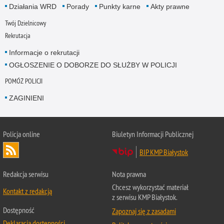
Działania WRD
Porady
Punkty karne
Akty prawne
Twój Dzielnicowy
Rekrutacja
Informacje o rekrutacji
OGŁOSZENIE O DOBORZE DO SŁUŻBY W POLICJI
POMÓŻ POLICJI
ZAGINIENI
Policja online
Biuletyn Informacji Publicznej
BIP KMP Białystok
Redakcja serwisu
Nota prawna
Chcesz wykorzystać materiał
Kontakt z redakcją
z serwisu KMP Białystok.
Dostępność
Zapoznaj się z zasadami
Deklaracja dostępności