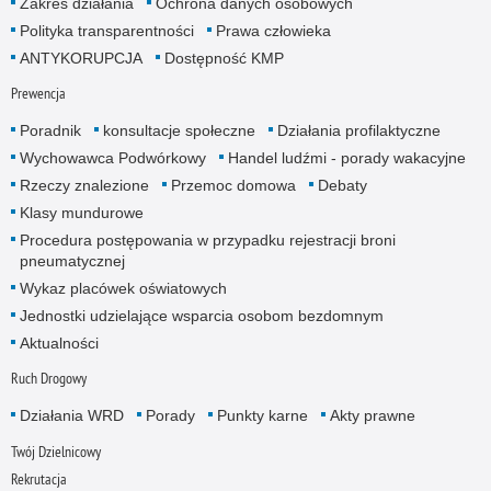
Zakres działania
Ochrona danych osobowych
Polityka transparentności
Prawa człowieka
ANTYKORUPCJA
Dostępność KMP
Prewencja
Poradnik
konsultacje społeczne
Działania profilaktyczne
Wychowawca Podwórkowy
Handel ludźmi - porady wakacyjne
Rzeczy znalezione
Przemoc domowa
Debaty
Klasy mundurowe
Procedura postępowania w przypadku rejestracji broni
pneumatycznej
Wykaz placówek oświatowych
Jednostki udzielające wsparcia osobom bezdomnym
Aktualności
Ruch Drogowy
Działania WRD
Porady
Punkty karne
Akty prawne
Twój Dzielnicowy
Rekrutacja