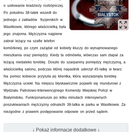
o usiłowanie kradzieży rozbójniczej.
Po południu 38-latek wszedł do
jednego z zakładów fryzjerskich w
Wasilkowie, którego właścicielką była
jego znajoma. Mężczyzna najpierw
zabrał leżący na szafie telefon
komórkowy, po czym zażądał od kobiety kluczy do wynajmowanego
mieszkania oraz pieniędzy. Kiedy ta odmówiła, wówczas sam złapał za
leżącą niedaleko torebkę. Doszło do szarpaniny pomiędzy mężczyzną, a
właścicielką salonu, podczas której napastnik uderzył 45-latkę w twarz.
Na pomoc kobiecie przyszła jej klientka, która wyszarpnęła torebkę.
Mężczyzna uciekł. Na miejscu błyskawicznie pojawili się mundurowi z
Wydziału Patrolowo-Interwencyjnego Komendy Miejskiej Policji w
Białymstoku. Funkcjonariusze po kilku minutach intensywnych
poszukiwaniach mężczyzny odnaleźli 38-latka w parku w Wasilkowie. Za
niezgodne z prawem postępowanie odpowie on przed sądem.
↓ Pokaż informacje dodatkowe ↓