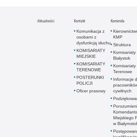
Aktualności
Kontakt
Komenda
Komunikacja z
Kierownictw
osobami z
KMP
dysfunkcją słuchu
Struktura
KOMISARIATY
Komisariaty
MIEJSKIE
Białystok
KOMISARIATY
Komisariaty
TERENOWE
Terenowe
POSTERUNKI
Informacje d
POLICJI
pracownikó
Oficer prasowy
cywilnych
Podziękowa
Porozumien
Komendant
Miejskiego Po
w Białymsto
Postępowan