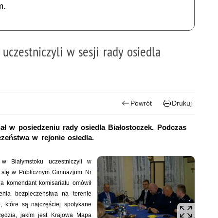
m.
” uczestniczyli w sesji rady osiedla
Powrót
Drukuj
ział w posiedzeniu rady osiedla Białostoczek. Podczas
zeństwa w rejonie osiedla.
 w Białymstoku uczestniczyli w
ło się w Publicznym Gimnazjum Nr
nia komendant komisariatu omówił
enia bezpieczeństwa na terenie
a, które są najczęściej spotykane
ędzia, jakim jest Krajowa Mapa