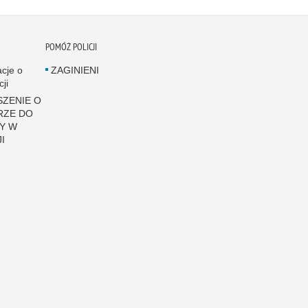
POMÓŻ POLICJI
acje o
ZAGINIENI
cji
ZENIE O
RZE DO
Y W
I