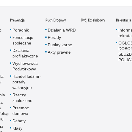
Prewencja
Ruch Drogowy
Twój Dzielnicowy
Rekrutacja
o
Poradnik
Działania WRD
Inform
rekruta
konsultacje
Porady
społeczne
OGŁOS
Punkty karne
DOBO
Działania
Akty prawne
SŁUŻB
profilaktyczne
POLICJ
Wychowawca
Podwórkowy
la
Handel ludźmi -
w
porady
wakacyjne
nia
Rzeczy
znalezione
ia
a
Przemoc
licji
domowa
ku
Debaty
ia
Klasy