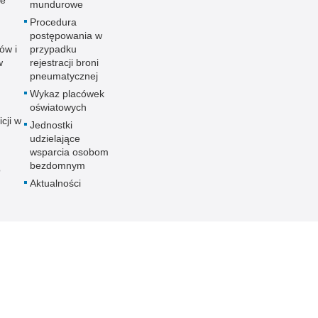
ne
mundurowe
Procedura
postępowania w
ów i
przypadku
w
rejestracji broni
pneumatycznej
Wykaz placówek
oświatowych
icji w
Jednostki
udzielające
wsparcia osobom
bezdomnym
o
Aktualności
ania
nych
ności
ieka