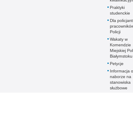
kwalifikacyj
Praktyki
studenckie
Dla policjant
pracownikó
Policji
Wakaty w
Komendzie
Miejskiej Pol
Białymstoku
Petycje
Informacja 
naborze na
stanowiska
służbowe
Zakres dział
Ochrona da
osobowych
Polityka
transparent
Prawa człow