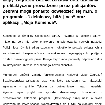
Mapy Zagrożeń Bezpieczeństwa oraz działania
profilaktyczne prowadzone przez policjantów.
Zebrani mogli ponadto dowiedzieć się m.in. o
programie „Dzielnicowy bliżej nas” oraz
aplikacji „Moja Komenda”.
Spotkanie w świetlicy Ochotniczej Straży Pożarnej w Jeżewie Starym
miało na celu nie tylko omówienie funkcjonowania nowych narzędzi
Policji, lecz również zdiagnozowanie i określenie potrzeb związanych z
zagrożeniami bezpieczeństwa mieszkańców, wymagających podjęcia
działań prewencyjnych przez Policję bądź inne podmioty odpowiedzialne
za utrzymanie szeroko rozumianego bezpieczeństwa.
Mundurowi omówili zasady funkcjonowania Krajowej Mapy Zagrożeń
Bezpieczeństwa wskazując przy tym, które zagrożenia są najczęściej
zgłaszane w gminie Tykocin za pośrednictwem tego narzędzia.
Zgromadzonym przybliżono sylwetki dzielnicowych komisariatu i
przedstawiono założenia programu „Dzielnicowy bliżej nas”, a także
wskazano na łatwy sposób skontaktowania się z tymi policjantami dzięki