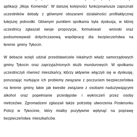
aplikacji „Moja Komenda”. W dalszej kolejności funkcjonariusze zapoznali
uczestników debaty z głównymi obszarami działalności profilaktycznej
tutejszej jednostki. Głównym punktem spotkania była dyskusja, w której
uczestnicy zgłaszali swoje propozycje, formułowali wnioski oraz
podsumowywali dotychczasową współpracę dla bezpieczeństwa na
terenie gminy Tykocin.
W debacie wzięli udział przedstawiciele lokalnych władz samorządowych
gminy Tykocin oraz zaprzyjaźnionych służb mundurowych. W spotkaniu
uczestniczyli również mieszkańcy, którzy aktywnie włączyli się w dyskusję,
poruszając nurtujące ich problemy związane z poczuciem bezpieczeństwa
na terenie gminy, takie jak kwestie związane z osobami nadużywającymi
alkohol oraz popełnianie przestępstw i wykroczeń przez osoby
nietrzeźwe. Zgromadzeni zgłaszali także potrzebę utworzenia Posterunku
Policji w Tykocinie, który miałby pozytywnie wpłynąć na poprawę
bezpieczeństwa mieszkańców.