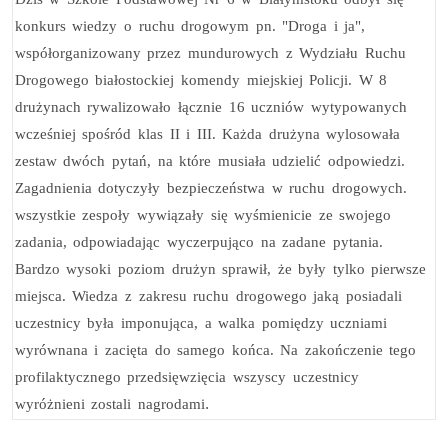
konkurs wiedzy o ruchu drogowym pn. "Droga i ja",
współorganizowany przez mundurowych z Wydziału Ruchu
Drogowego białostockiej komendy miejskiej Policji. W 8
drużynach
rywalizowało
łącznie 16 uczniów wytypowanych
wcześniej
spośród klas II i III. Każda drużyna wylosowała
zestaw dwóch pytań, na które musiała udzielić odpowiedzi.
Zagadnienia dotyczyły
bezpieczeństwa
w ruchu drogowych.
wszystkie zespoły wywiązały się wyśmienicie ze swojego
zadania, odpowiadając
wyczerpująco
na zadane pytania.
Bardzo wysoki poziom
drużyn sprawił, że były tylko pierwsze
miejsca. Wiedza z zakresu ruchu drogowego jaką posiadali
uczestnicy była imponująca, a walka pomiędzy uczniami
wyrównana i zacięta do samego końca. Na zakończenie tego
profilaktycznego przedsięwzięcia wszyscy uczestnicy
wyróżnieni zostali nagrodami
.