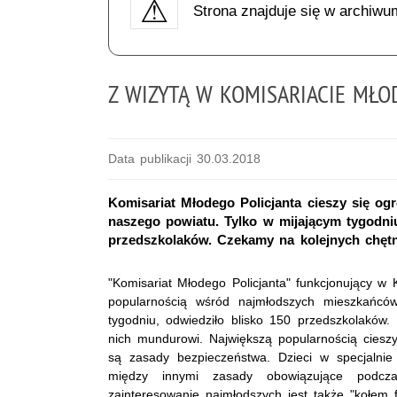
Strona znajduje się w archiwu
Z WIZYTĄ W KOMISARIACIE MŁO
Data publikacji 30.03.2018
Komisariat Młodego Policjanta cieszy się 
naszego powiatu. Tylko w mijającym tygodniu
przedszkolaków. Czekamy na kolejnych chęt
"Komisariat Młodego Policjanta" funkcjonujący w 
popularnością wśród najmłodszych mieszkańców
tygodniu, odwiedziło blisko 150 przedszkolaków.
nich mundurowi. Największą popularnością cies
są zasady bezpieczeństwa. Dzieci w specjalnie
między innymi zasady obowiązujące podcza
zainteresowanie najmłodszych jest także "kołem f