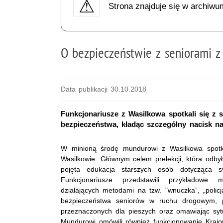
Strona znajduje się w archiwu
O bezpieczeństwie z seniorami z
Data publikacji 30.10.2018
Funkcjonariusze z Wasilkowa spotkali się z 
bezpieczeństwa, kładąc szczególny nacisk n
W minioną środę mundurowi z Wasilkowa spotka
Wasilkowie. Głównym celem prelekcji, która odby
pojęta edukacja starszych osób dotycząca sy
Funkcjonariusze przedstawili przykładow
działających metodami na tzw. "wnuczka”, „polic
bezpieczeństwa seniorów w ruchu drogowym, p
przeznaczonych dla pieszych oraz omawiając syt
Mundurowi omówili również funkcjonowanie Kraj