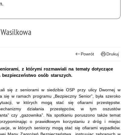
m.
 Wasilkowa
Powrót
Drukuj
seniorami, z którymi rozmawiali na tematy dotyczące
a bezpieczeństwo osób starszych.
li się z seniorami w siedzibie OSP przy ulicy Dwornej w
ła się w ramach programu „Bezpieczny Senior”, była szeroko
tuacji, w których mogą stać się ofiarami przestępstw.
e mechanizmy działania przestępców, w tym oszustów
janta” czy „gazownika”. Na spotkaniu poruszono także temat
rzypominając o prawidłowym korzystaniu z dróg i miejsc
uacje, w których seniorzy mogą stać się ofiarami wypadków.
owej Mapy Zagrożeń Bezpieczeństwa instruując zebranych w