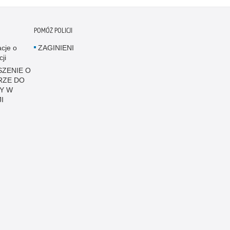
POMÓŻ POLICJI
acje o
ZAGINIENI
cji
ZENIE O
RZE DO
Y W
I