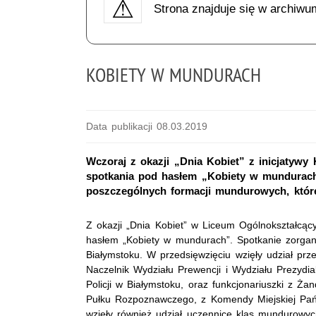
Strona znajduje się w archiwu
KOBIETY W MUNDURACH
Data publikacji 08.03.2019
Wczoraj z okazji „Dnia Kobiet” z inicjatywy
spotkania pod hasłem „Kobiety w mundurach”
poszczególnych formacji mundurowych, któr
Z okazji „Dnia Kobiet” w Liceum Ogólnokształcą
hasłem „Kobiety w mundurach”. Spotkanie zorgan
Białymstoku. W przedsięwzięciu wzięły udział prz
Naczelnik Wydziału Prewencji i Wydziału Prezyd
Policji w Białymstoku, oraz funkcjonariuszki z Ża
Pułku Rozpoznawczego, z Komendy Miejskiej Pań
wzięły również udział uczennice klas mundurowy