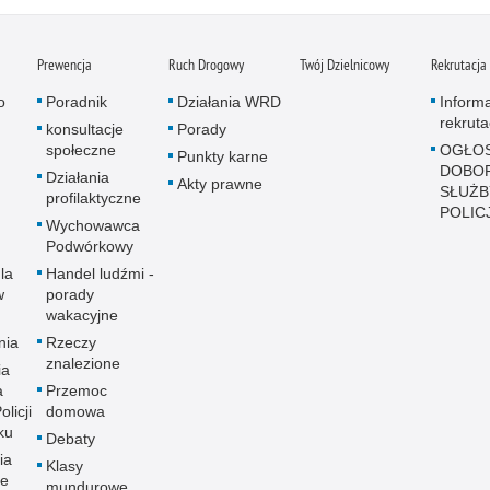
Prewencja
Ruch Drogowy
Twój Dzielnicowy
Rekrutacja
o
Poradnik
Działania WRD
Inform
rekruta
konsultacje
Porady
społeczne
OGŁOS
Punkty karne
DOBO
Działania
Akty prawne
SŁUŻB
profilaktyczne
POLICJ
Wychowawca
Podwórkowy
la
Handel ludźmi -
w
porady
wakacyjne
nia
Rzeczy
znalezione
ia
a
Przemoc
licji
domowa
ku
Debaty
ia
Klasy
ne
mundurowe