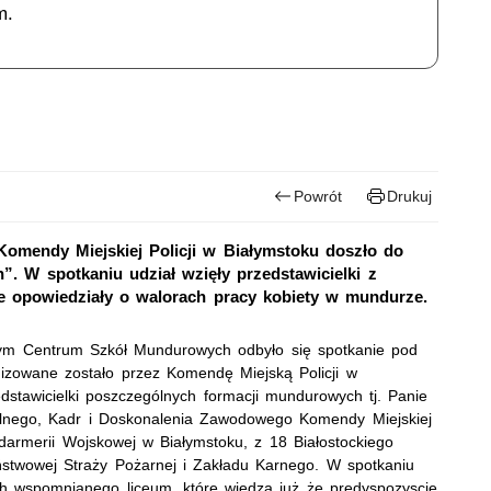
m.
Powrót
Drukuj
 Komendy Miejskiej Policji w Białymstoku doszło do
. W spotkaniu udział wzięły przedstawicielki z
e opowiedziały o walorach pracy kobiety w mundurze.
cym Centrum Szkół Mundurowych odbyło się spotkanie pod
izowane zostało przez Komendę Miejską Policji w
edstawicielki poszczególnych formacji mundurowych tj. Panie
ialnego, Kadr i Doskonalenia Zawodowego Komendy Miejskiej
ndarmerii Wojskowej w Białymstoku, z 18 Białostockiego
stwowej Straży Pożarnej i Zakładu Karnego. W spotkaniu
ch wspomnianego liceum, które wiedzą już że predyspozyscje