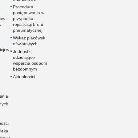
Procedura
postępowania w
ów i
przypadku
w
rejestracji broni
pneumatycznej
Wykaz placówek
oświatowych
icji w
Jednostki
udzielające
wsparcia osobom
bezdomnym
o
Aktualności
ania
nych
ności
ieka