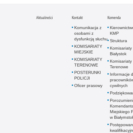
Aktualności
Kontakt
Komenda
Komunikacja z
Kierownictw
osobami z
KMP
dysfunkcją słuchu
Struktura
KOMISARIATY
Komisariaty
MIEJSKIE
Białystok
KOMISARIATY
Komisariaty
TERENOWE
Terenowe
POSTERUNKI
Informacje d
POLICJI
pracownikó
Oficer prasowy
cywilnych
Podziękowa
Porozumien
Komendant
Miejskiego Po
w Białymsto
Postępowan
kwalifikacyj