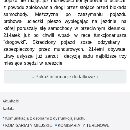
pojazd nie mając już możliwości kontynuowania ucieczki
z powodu zblokowania drogi przez stojące przed blokadą
samochody. Mężczyzna po zatrzymaniu pojazdu
próbował ucieczki pieszo wybiegając na jezdnię, na
której poruszały się samochody w przeciwnym kierunku.
21-latek już po chwili wpadł w ręce funkcjonariusza
"drogówki". Skradziony pojazd został odzyskany i
zabezpieczony przez mundurowych. 21-letni obywatel
Litwy usłyszał już zarzut i decyzją sądu najbliższe trzy
miesiące spędzi w areszcie.
↓ Pokaż informacje dodatkowe ↓
Aktualności
Kontakt
Komunikacja z osobami z dysfunkcją słuchu
KOMISARIATY MIEJSKIE
KOMISARIATY TERENOWE