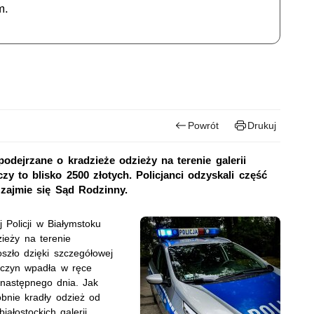
m.
Powrót
Drukuj
 podejrzane o kradzieże odzieży na terenie galerii
y to blisko 2500 złotych. Policjanci odzyskali część
 zajmie się Sąd Rodzinny.
 Policji w Białymstoku
zieży na terenie
oszło dzięki szczegółowej
wczyn wpadła w ręce
y następnego dnia. Jak
obnie kradły odzież od
iałostockich galerii