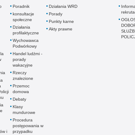
o
Poradnik
Działania WRD
Inform
rekruta
konsultacje
Porady
społeczne
OGŁOS
Punkty karne
DOBO
Działania
Akty prawne
SŁUŻB
profilaktyczne
POLICJ
Wychowawca
Podwórkowy
la
Handel ludźmi -
w
porady
wakacyjne
nia
Rzeczy
znalezione
ia
a
Przemoc
licji
domowa
ku
Debaty
ia
Klasy
ne
mundurowe
Procedura
postępowania w
ów i
przypadku