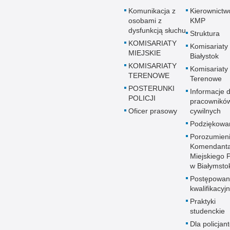
Komunikacja z
Kierownictw
osobami z
KMP
dysfunkcją słuchu
Struktura
KOMISARIATY
Komisariaty
MIEJSKIE
Białystok
KOMISARIATY
Komisariaty
TERENOWE
Terenowe
POSTERUNKI
Informacje d
POLICJI
pracownikó
Oficer prasowy
cywilnych
Podziękowa
Porozumien
Komendant
Miejskiego Po
w Białymsto
Postępowan
kwalifikacyj
Praktyki
studenckie
Dla policjant