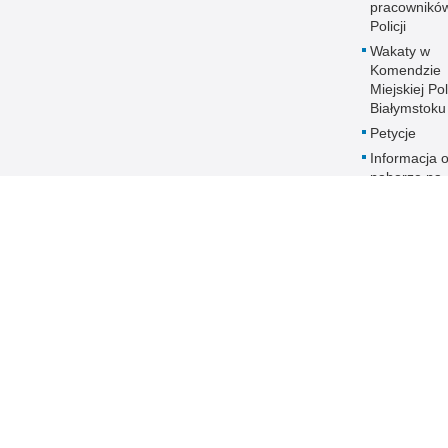
pracownikó
Policji
Wakaty w
Komendzie
Miejskiej Pol
Białymstoku
Petycje
Informacja 
naborze na
stanowiska
służbowe
Zakres dział
Ochrona da
osobowych
Polityka
transparent
Prawa człow
ANTYKORU
Dostępność