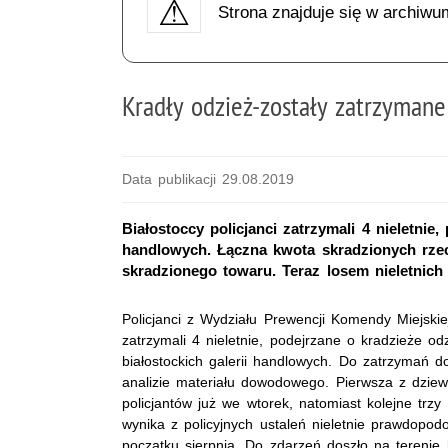
Strona znajduje się w archiwu
Kradły odzież-zostały zatrzymane
Data publikacji 29.08.2019
Białostoccy policjanci zatrzymali 4 nieletnie,
handlowych. Łączna kwota skradzionych rzecz
skradzionego towaru. Teraz losem nieletnich
Policjanci z Wydziału Prewencji Komendy Miejskiej
zatrzymali 4 nieletnie, podejrzane o kradzieże od
białostockich galerii handlowych. Do zatrzymań d
analizie materiału dowodowego. Pierwsza z dzie
policjantów już we wtorek, natomiast kolejne trz
wynika z policyjnych ustaleń nieletnie prawdopod
początku sierpnia. Do zdarzeń doszło na terenie b