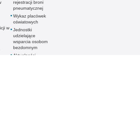
w
rejestracji broni
pneumatycznej
Wykaz placówek
oświatowych
icji w
Jednostki
udzielające
wsparcia osobom
bezdomnym
o
Aktualności
ania
nych
ności
ieka
PCJA
 KMP