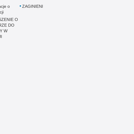
acje o
ZAGINIENI
cji
ZENIE O
RZE DO
Y W
I