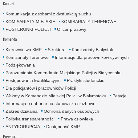
Kontakt
Komunikacja z osobami z dysfunkcją słuchu
KOMISARIATY MIEJSKIE
KOMISARIATY TERENOWE
POSTERUNKI POLICJI
Oficer prasowy
Komenda
Kierownictwo KMP
Struktura
Komisariaty Białystok
Komisariaty Terenowe
Informacje dla pracowników cywilnych
Podziękowania
Porozumienia Komendanta Miejskiego Policji w Białymstoku
Postępowania kwalifikacyjne
Praktyki studenckie
Dla policjantów i pracowników Policji
Wakaty w Komendzie Miejskiej Policji w Białymstoku
Petycje
Informacja o naborze na stanowiska służbowe
Zakres działania
Ochrona danych osobowych
Polityka transparentności
Prawa człowieka
ANTYKORUPCJA
Dostępność KMP
Prewencja