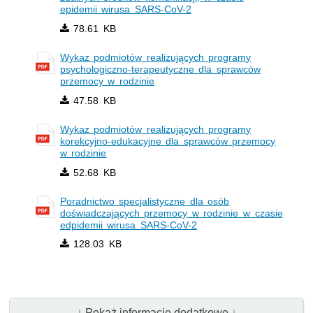
epidemii wirusa SARS-CoV-2
78.61 KB
Wykaz podmiotów realizujących programy
psychologiczno-terapeutyczne dla sprawców
przemocy w rodzinie
47.58 KB
Wykaz podmiotów realizujących programy
korekcyjno-edukacyjne dla sprawców przemocy
w rodzinie
52.68 KB
Poradnictwo specjalistyczne dla osób
doświadczających przemocy w rodzinie w czasie
edpidemii wirusa SARS-CoV-2
128.03 KB
↓ Pokaż informacje dodatkowe ↓