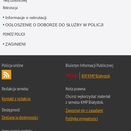
Twój Dzielnicowy
Rekrutacja
Informacje o rekrutacji
OGŁOSZENIE O DOBORZE DO SŁUŻBY W POLICJI
POMÓŻ POLICJI
ZAGINIENI
Policja online
Biuletyn Informacji Publicznej
BIP KMP Białystok
Redakcja serwisu
Nota prawna
Chcesz wykorzystać materiał
Kontakt z redakcją
z serwisu KMP Białystok.
Dostępność
Zapoznaj się z zasadami
Deklaracja dostępności
Polityka prywatności
Inne wersje portalu