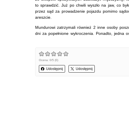
to sprawdzić. Już po chwili wyszło na jaw, co b
przez sąd za prowadzenie pojazdu pomimo sądow
areszcie.
Mundurowi zatrzymali również 2 inne osoby posz
dni za popełnione wykroczenia. Ponadto, jedna 
Ocena: 0/5 (0)
Udostępnij
Udostępnij