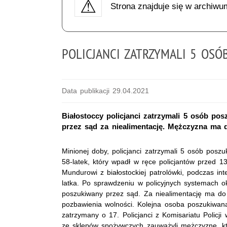
Strona znajduje się w archiwu
POLICJANCI ZATRZYMALI 5 OS
Data publikacji 29.04.2021
Białostoccy policjanci zatrzymali 5 osób po
przez sąd za niealimentację. Mężczyzna ma 
Minionej doby, policjanci zatrzymali 5 osób posz
58-latek, który wpadł w ręce policjantów przed 13
Mundurowi z białostockiej patrolówki, podczas int
latka. Po sprawdzeniu w policyjnych systemach ok
poszukiwany przez sąd. Za niealimentację ma do
pozbawienia wolności. Kolejna osoba poszukiwana 
zatrzymany o 17. Policjanci z Komisariatu Policj
ze sklepów spożywczych zauważyli mężczyznę, kt