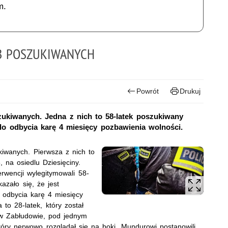
m.
ÓB POSZUKIWANYCH
Powrót
Drukuj
szukiwanych. Jedna z nich to 58-latek poszukiwany
do odbycia karę 4 miesięcy pozbawienia wolności.
ukiwanych. Pierwsza z nich to
, na osiedlu Dziesięciny.
erwencji wylegitymowali 58-
azało się, że jest
 odbycia karę 4 miesięcy
to 28-latek, który został
i w Zabłudowie, pod jednym
óry nerwowo rozglądał się na boki. Mundurowi postanowili