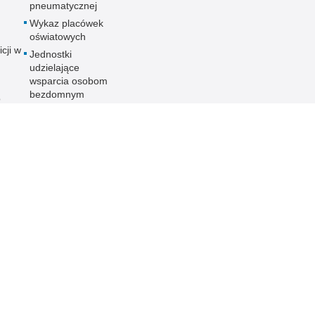
pneumatycznej
Wykaz placówek
oświatowych
icji w
Jednostki
udzielające
wsparcia osobom
bezdomnym
o
Aktualności
ania
nych
ności
ieka
PCJA
 KMP