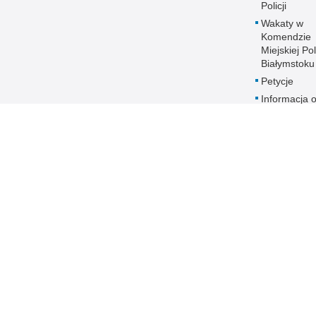
Policji
Wakaty w
Komendzie
Miejskiej Pol
Białymstoku
Petycje
Informacja 
naborze na
stanowiska
służbowe
Zakres dział
Ochrona da
osobowych
Polityka
transparent
Prawa człow
ANTYKORU
Dostępność