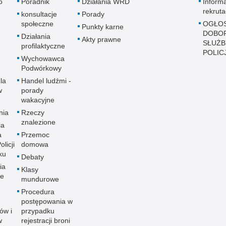
o
Poradnik
Działania WRD
Inform
rekruta
konsultacje
Porady
społeczne
OGŁOS
Punkty karne
DOBO
Działania
Akty prawne
SŁUŻB
profilaktyczne
POLICJ
Wychowawca
Podwórkowy
la
Handel ludźmi -
w
porady
wakacyjne
nia
Rzeczy
znalezione
ia
a
Przemoc
licji
domowa
ku
Debaty
ia
Klasy
ne
mundurowe
Procedura
postępowania w
ów i
przypadku
w
rejestracji broni