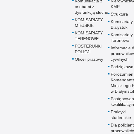
Komunikacja z
Kierownictw
osobami z
KMP
dysfunkcją słuchu
Struktura
KOMISARIATY
Komisariaty
MIEJSKIE
Białystok
KOMISARIATY
Komisariaty
TERENOWE
Terenowe
POSTERUNKI
Informacje d
POLICJI
pracownikó
Oficer prasowy
cywilnych
Podziękowa
Porozumien
Komendant
Miejskiego Po
w Białymsto
Postępowan
kwalifikacyj
Praktyki
studenckie
Dla policjant
pracownikó