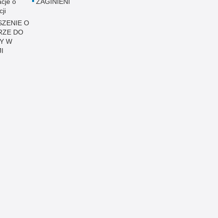
acje o
ZAGINIENI
cji
ZENIE O
RZE DO
Y W
I