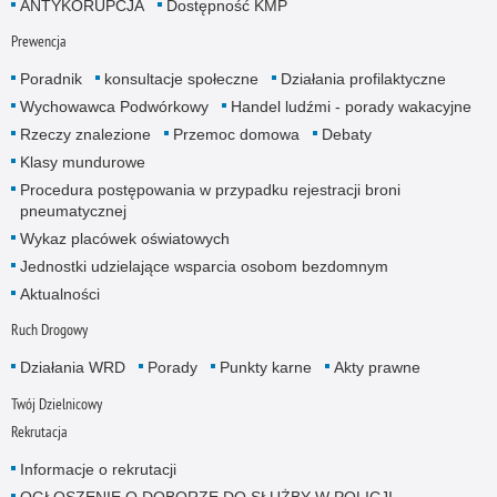
ANTYKORUPCJA
Dostępność KMP
Prewencja
Poradnik
konsultacje społeczne
Działania profilaktyczne
Wychowawca Podwórkowy
Handel ludźmi - porady wakacyjne
Rzeczy znalezione
Przemoc domowa
Debaty
Klasy mundurowe
Procedura postępowania w przypadku rejestracji broni
pneumatycznej
Wykaz placówek oświatowych
Jednostki udzielające wsparcia osobom bezdomnym
Aktualności
Ruch Drogowy
Działania WRD
Porady
Punkty karne
Akty prawne
Twój Dzielnicowy
Rekrutacja
Informacje o rekrutacji
OGŁOSZENIE O DOBORZE DO SŁUŻBY W POLICJI