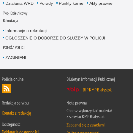
Działania WRD
Porady
Punkty karne
Akty prawne
Twój Dzielnicowy
Rekrutacja
Informacje o rekrutacji
OGŁOSZENIE O DOBORZE DO SŁUŻBY W POLICJI
POMÓŻ POLICJI
ZAGINIENI
Policja online
Biuletyn Informacji Publicznej
BIP KMP Białystok
Redakcja serwisu
Nota prawna
Chcesz wykorzystać materiał
Kontakt z redakcją
z serwisu KMP Białystok.
Dostępność
Zapoznaj się z zasadami
Deklaracja dostępności
Polityka prywatności