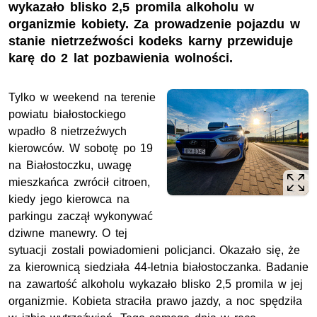
wykazało blisko 2,5 promila alkoholu w
organizmie kobiety. Za prowadzenie pojazdu w
stanie nietrzeźwości kodeks karny przewiduje
karę do 2 lat pozbawienia wolności.
Tylko w weekend na terenie
powiatu białostockiego
wpadło
8
nietrzeźwych
kierowców.
W sobotę po 19
na Białostoczku, uwagę
mieszkańca zwrócił citroen,
kiedy jego kierowca na
parkingu zaczął wykonywać
dziwne
manewry.
O tej
sytuacji zostali powiadomieni policjanci
. Okazało się, że
za kierownicą siedziała 44-letnia białostoczanka.
Badanie
na zawartość alkoholu wykazało blisko 2,5 promila w jej
organizmie
. Kobieta straciła prawo jazdy, a noc spędziła