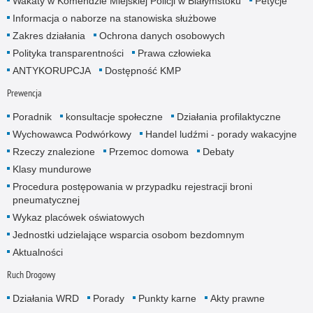
Wakaty w Komendzie Miejskiej Policji w Białymstoku
Petycje
Informacja o naborze na stanowiska służbowe
Zakres działania
Ochrona danych osobowych
Polityka transparentności
Prawa człowieka
ANTYKORUPCJA
Dostępność KMP
Prewencja
Poradnik
konsultacje społeczne
Działania profilaktyczne
Wychowawca Podwórkowy
Handel ludźmi - porady wakacyjne
Rzeczy znalezione
Przemoc domowa
Debaty
Klasy mundurowe
Procedura postępowania w przypadku rejestracji broni
pneumatycznej
Wykaz placówek oświatowych
Jednostki udzielające wsparcia osobom bezdomnym
Aktualności
Ruch Drogowy
Działania WRD
Porady
Punkty karne
Akty prawne