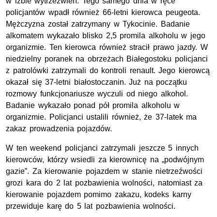
w izbie wytrzeźwień.
Tego samego dnia w ręce
policjantów wpadł również 66-letni kierowca peugeota.
Mężczyzna został zatrzymany w Tykocinie.
Badanie
alkomatem wykazało
blisko 2,
5
promil
a
alkoholu w jego
organizmie.
Ten kierowca również stracił prawo jazdy.
W
niedzielny poranek na obrzeżach Białegostoku policjanci
z patrolówki zatrzymali do kontroli renault. Jego kierowcą
okazał się 37-letni białostoczanin. Już na początku
rozmowy funkcjonariusze wyczuli od niego alkohol.
Badanie wykazało ponad pół promila alkoholu w
organizmie. Policjanci ustalili również, że 37-latek ma
zakaz prowadzenia pojazdów.
W ten weekend policjanci zatrzymali jeszcze 5 innych
kierowców, którzy wsiedli za kierownicę na „podwójnym
gazie”
.
Za kierowanie pojazdem w stanie nietrzeźwości
grozi kara do 2 lat pozbawienia wolności,
natomiast za
kierowanie pojazdem pomimo zakazu, kodeks karny
przewiduje karę do 5 lat pozbawienia wolności.