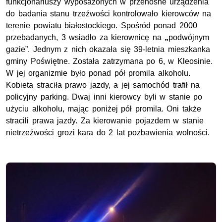
funkcjonariuszy wyposażonych w
przenośne
urządzenia
do badania stanu trzeźwości kontrolowało kierowców na
terenie powiatu białostockiego.
Spośród ponad
20
00
przebadanych,
3
wsiadło za kierownicę na
„
podwójnym
gazie”.
Jednym z nich okazała się 39-letnia mieszkanka
gminy Poświętne. Została zatrzymana po 6, w Kleosinie.
W jej organizmie było ponad pół promila alkoholu.
Kobieta straciła prawo jazdy, a jej samochód trafił na
policyjny parking. Dwaj inni kierowcy byli w stanie po
użyciu alkoholu, mając poniżej pół promila. Oni także
stracili prawa jazdy. Za kierowanie pojazdem w stanie
nietrzeźwości grozi kara do 2 lat pozbawienia wolności.