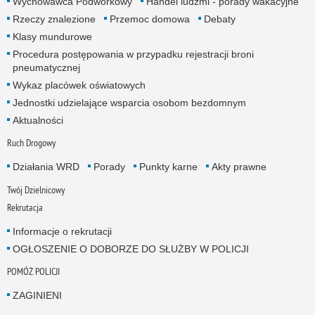
Wychowawca Podwórkowy
Handel ludźmi - porady wakacyjne
Rzeczy znalezione
Przemoc domowa
Debaty
Klasy mundurowe
Procedura postępowania w przypadku rejestracji broni
pneumatycznej
Wykaz placówek oświatowych
Jednostki udzielające wsparcia osobom bezdomnym
Aktualności
Ruch Drogowy
Działania WRD
Porady
Punkty karne
Akty prawne
Twój Dzielnicowy
Rekrutacja
Informacje o rekrutacji
OGŁOSZENIE O DOBORZE DO SŁUŻBY W POLICJI
POMÓŻ POLICJI
ZAGINIENI