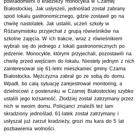
powiadomieni o kradzieży monocykla w Czarnej
Białostockiej. Jak usłyszeli, jednoślad został zabrany
spod lokalu
gastronomicznego, gdzie zostawił go na
chwilę nastolatek. Jak ustalili, uczeń szkoły w
Różanymstoku przyjechał z grupą rówieśników na
szkolne zajęcia. W ich trakcie, wraz z r
ó
wieśnikiem
wybrali się do jednego z lokali gastronomicznych po
jedzenie. Monocykle, którymi przyjechali, pozostawili na
chwilę przed wejściem do lokalu. Niestety jednym z nich
zainteresował się 61-letni mieszkaniec gminy Czarna
Białostocka. Mężczyzna zabrał go ze sobą do domu.
Wpadł, bo całą sytuację zarejestrował monitoring, a
dzielnicowi z posterunku w Czarnej Białostockiej szybko
ustalili jego tożsamość. Złodziej został zatrzymany przez
nich w swoim domu. Policjanci znaleźli też tam
skradziony jednoślad. 61-latek został zatrzymany i
usłyszał już zarzut kradzieży, grozi mu kara do 5 lat
pozbawienia wolności.