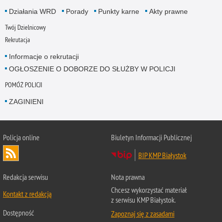
Działania WRD
Porady
Punkty karne
Akty prawne
Twój Dzielnicowy
Rekrutacja
Informacje o rekrutacji
OGŁOSZENIE O DOBORZE DO SŁUŻBY W POLICJI
POMÓŻ POLICJI
ZAGINIENI
Policja online
Biuletyn Informacji Publicznej
BIP KMP Białystok
Redakcja serwisu
Nota prawna
Chcesz wykorzystać materiał
Kontakt z redakcją
z serwisu KMP Białystok.
Dostępność
Zapoznaj się z zasadami