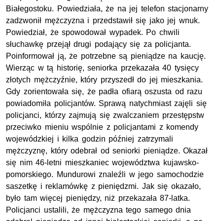
Białegostoku. Powiedziała, że na jej telefon stacjonarny
zadzwonił mężczyzna i przedstawił się jako jej wnuk.
Powiedział, że spowodował wypadek. Po chwili
słuchawkę przejął drugi podający się za policjanta.
Poinformował ją, że potrzebne są pieniądze na kaucję.
Wierząc w tą historię, seniorka przekazała 40 tysięcy
złotych mężczyźnie, który przyszedł do jej mieszkania.
Gdy zorientowała się, że padła ofiarą oszusta od razu
powiadomiła policjantów. Sprawą natychmiast zajęli się
policjanci, którzy zajmują się
zwalczaniem przestępstw
przeciwko mieniu
wspólnie z policjantami z komendy
wojewódzkiej i kilka godzin później zatrzymali
mężczyznę, który odebrał od seniorki pieniądze. Okazał
się nim 46-letni mieszkaniec województwa kujawsko-
pomorskiego. Mundurowi znaleźli w jego samochodzie
saszetkę i reklamówkę z pieniędzmi. Jak się okazało,
było tam więcej pieniędzy, niż przekazała 87-latka.
Policjanci ustalili, że mężczyzna tego samego dnia