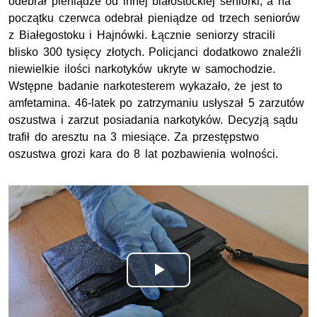
odebrał pieniądze od innej białostockiej seniorki, a na
początku czerwca odebrał pieniądze od trzech seniorów
z Białegostoku i Hajnówki. Łącznie seniorzy stracili
blisko 300 tysięcy złotych. Policjanci dodatkowo znaleźli
niewielkie ilości narkotyków ukryte w samochodzie.
Wstępne badanie narkotesterem wykazało, że jest to
amfetamina. 46-latek po zatrzymaniu usłyszał 5 zarzutów
oszustwa i zarzut posiadania narkotyków.
D
ecyzją sądu
trafił do aresztu
na 3 miesiące.
Za przestępstwo
oszustwa
grozi kara do 8 lat pozbawienia wolności.
Odtwórz