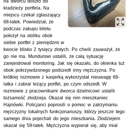
na dworcu doszło do
kradzieży portfela. Na
miejscu czekał zgłaszający
68-latek. Powiedział, że
podczas zakupu biletu
położył na stoliku obok
siebie portfel z pieniędzmi w
kwocie blisko 2 tysięcy złotych. Po chwili zauważył, że
go nie ma. Mundurowi ustalili, że całą sytuację
zarejestrował monitoring. Jak się okazało, do okienka tuż
obok pokrzywdzonego podszedł inny mężczyzna. Po
krótkiej rozmowie z kasjerką wykorzystał nieuwagę 68-
latka i zabrał leżący portfel, po czym odszedł. W
rozmowie z pracownikami dworca dzielnicowi ustalili
tożsamość złodzieja. Okazał się nim mieszkaniec
Hajnówki. Policjanci poprosili o pomoc w zatrzymaniu
mężczyzny lokalnych funkcjonariuszy, którzy jeszcze tego
samego dnia pojechali do jego mieszkania. Złodziejem
okazał się 59-latek. Mężczyzna wypierał się, aby miał