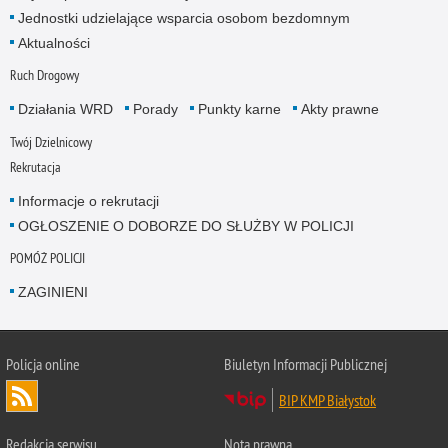
Jednostki udzielające wsparcia osobom bezdomnym
Aktualności
Ruch Drogowy
Działania WRD
Porady
Punkty karne
Akty prawne
Twój Dzielnicowy
Rekrutacja
Informacje o rekrutacji
OGŁOSZENIE O DOBORZE DO SŁUŻBY W POLICJI
POMÓŻ POLICJI
ZAGINIENI
Policja online
Biuletyn Informacji Publicznej
BIP KMP Białystok
Redakcja serwisu
Nota prawna