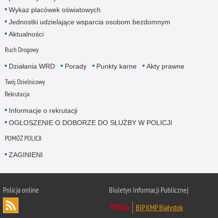
Wykaz placówek oświatowych
Jednostki udzielające wsparcia osobom bezdomnym
Aktualności
Ruch Drogowy
Działania WRD
Porady
Punkty karne
Akty prawne
Twój Dzielnicowy
Rekrutacja
Informacje o rekrutacji
OGŁOSZENIE O DOBORZE DO SŁUŻBY W POLICJI
POMÓŻ POLICJI
ZAGINIENI
Policja online
Biuletyn Informacji Publicznej
BIP KMP Białystok