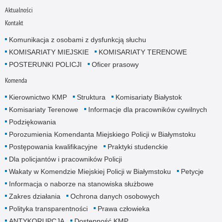
Aktualności
Kontakt
Komunikacja z osobami z dysfunkcją słuchu
KOMISARIATY MIEJSKIE
KOMISARIATY TERENOWE
POSTERUNKI POLICJI
Oficer prasowy
Komenda
Kierownictwo KMP
Struktura
Komisariaty Białystok
Komisariaty Terenowe
Informacje dla pracowników cywilnych
Podziękowania
Porozumienia Komendanta Miejskiego Policji w Białymstoku
Postępowania kwalifikacyjne
Praktyki studenckie
Dla policjantów i pracowników Policji
Wakaty w Komendzie Miejskiej Policji w Białymstoku
Petycje
Informacja o naborze na stanowiska służbowe
Zakres działania
Ochrona danych osobowych
Polityka transparentności
Prawa człowieka
ANTYKORUPCJA
Dostępność KMP