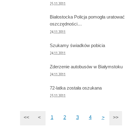
25.11.2011
Białostocka Policja pomogła uratować
oszczędności…
24.11.2011
Szukamy świadków pobicia
24.11.2011
Zderzenie autobusów w Białymstoku
24.11.2011
72-latka została oszukana
23.11.2011
<<
<
1
2
3
4
>
>>