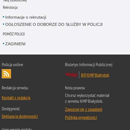
Twój Dzielnicowy
Rekrutacja
Informacje o rekrutacji
OGŁOSZENIE O DOBORZE DO SŁUŻBY W POLICJI
POMÓŻ POLICJI
ZAGINIENI
Policja online
Biuletyn Informacji Publicznej
BIP KMP Białystok
Redakcja serwisu
Nota prawna
Chcesz wykorzystać materiał
Kontakt z redakcją
z serwisu KMP Białystok.
Dostępność
Zapoznaj się z zasadami
Deklaracja dostępności
Polityka prywatności
Inne wersje portalu