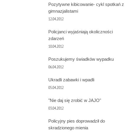
Pozytywne kibicowanie- cykl spotkań z
gimnazjalistami
12.04.2012
Policjanci wyjaśniają okoliczności
zdarzeń
10.04.2012
Poszukujemy świadków wypadku
06.04.2012
Ukradli zabawki i wpadli
05.04.2012
"Nie daj się zrobić w JAJO"
03.04.2012
Policyjny pies doprowadził do
skradzionego mienia