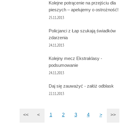
Kolejne potrącenie na przejściu dla
pieszych – apelujemy o ostrożność!
25.11.2013
Policjanci z Łap szukają świadków
zdarzenia
24.11.2013
Kolejny mecz Ekstraklasy -
podsumowanie
24.11.2013
Daj się zauważyć - załóż odblask
22.11.2013
<<
<
1
2
3
4
>
>>