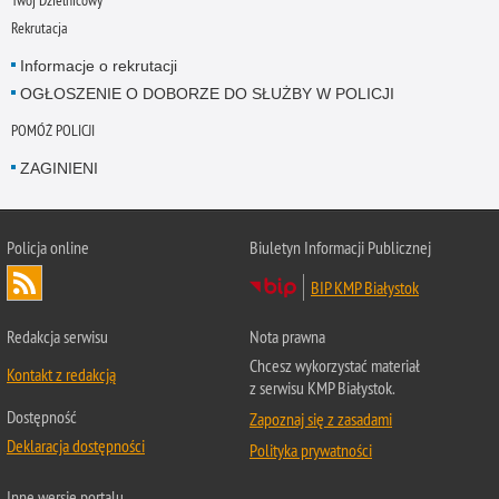
Twój Dzielnicowy
Rekrutacja
Informacje o rekrutacji
OGŁOSZENIE O DOBORZE DO SŁUŻBY W POLICJI
POMÓŻ POLICJI
ZAGINIENI
Policja online
Biuletyn Informacji Publicznej
BIP KMP Białystok
Redakcja serwisu
Nota prawna
Chcesz wykorzystać materiał
Kontakt z redakcją
z serwisu KMP Białystok.
Dostępność
Zapoznaj się z zasadami
Deklaracja dostępności
Polityka prywatności
Inne wersje portalu