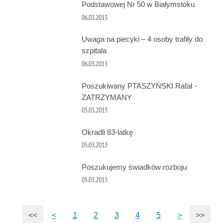
Podstawowej Nr 50 w Białymstoku
06.03.2013
Uwaga na piecyki – 4 osoby trafiły do
szpitala
06.03.2013
Poszukiwany PTASZYŃSKI Rafał -
ZATRZYMANY
05.03.2013
Okradli 83-latkę
05.03.2013
Poszukujemy świadków rozboju
05.03.2013
<<
<
1
2
3
4
5
>
>>