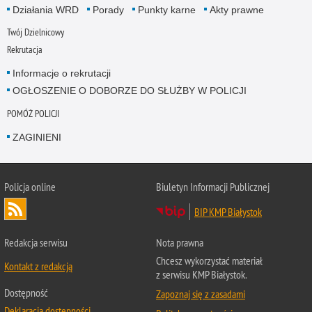
Działania WRD
Porady
Punkty karne
Akty prawne
Twój Dzielnicowy
Rekrutacja
Informacje o rekrutacji
OGŁOSZENIE O DOBORZE DO SŁUŻBY W POLICJI
POMÓŻ POLICJI
ZAGINIENI
Policja online
Biuletyn Informacji Publicznej
BIP KMP Białystok
Redakcja serwisu
Nota prawna
Chcesz wykorzystać materiał
Kontakt z redakcją
z serwisu KMP Białystok.
Dostępność
Zapoznaj się z zasadami
Deklaracja dostępności